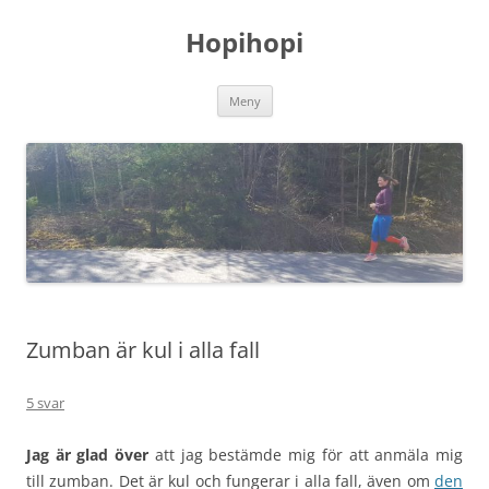
Hoppa
till
Hopihopi
innehåll
Meny
Zumban är kul i alla fall
5 svar
Jag är glad över
att jag bestämde mig för att anmäla mig
till zumban. Det är kul och fungerar i alla fall, även om
den