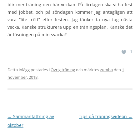
blir mer träning den här veckan. På lördagen ska vi ha fest
med jobbet, och på söndagen kommer jag antagligen att
vara ”lite trött” efter festen. Jag tänker ta nya tag nästa
vecka. Kanske strukturera upp en träningsplan. Kanske det
är lösningen på min svacka?
1
Detta inlägg postades i
Övrig träning
och märktes
zumba
den
1
november, 2018
.
Inläggsnavigering
←
Sammanfattning av
Tips på träningsvideon
→
oktober