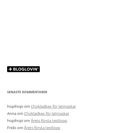
SENASTE KOMMENTARER
hopihopi
om
Chokladkex för latmaskar
Anna
om
Chokladkex för latmaskar
hopihopi
om
Årets första testlopp
Frido
om
Årets första testlopp