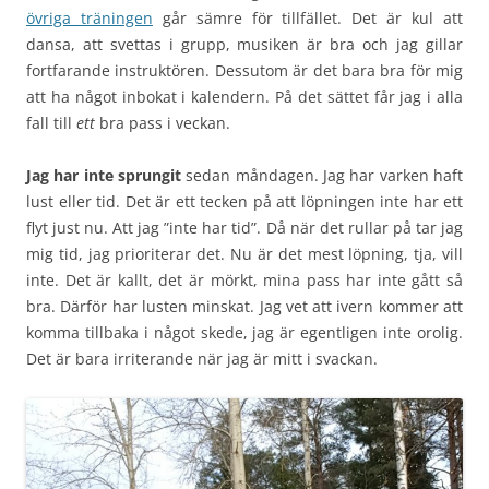
övriga träningen
går sämre för tillfället. Det är kul att
dansa, att svettas i grupp, musiken är bra och jag gillar
fortfarande instruktören. Dessutom är det bara bra för mig
att ha något inbokat i kalendern. På det sättet får jag i alla
fall till
ett
bra pass i veckan.
Jag har inte sprungit
sedan måndagen. Jag har varken haft
lust eller tid. Det är ett tecken på att löpningen inte har ett
flyt just nu. Att jag ”inte har tid”. Då när det rullar på tar jag
mig tid, jag prioriterar det. Nu är det mest löpning, tja, vill
inte. Det är kallt, det är mörkt, mina pass har inte gått så
bra. Därför har lusten minskat. Jag vet att ivern kommer att
komma tillbaka i något skede, jag är egentligen inte orolig.
Det är bara irriterande när jag är mitt i svackan.