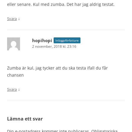
eller senare. Kul med zumba. Det har jag aldrig testat.
↓
Svara
hopihopi
Inläggsförfattare
2 november, 2018 kl. 23:16
Zumba är kul, jag tycker att du ska testa ifall du får
chansen
↓
Svara
Lämna ett svar
Din e-postadress kommer inte publiceras.
Obligatoriska