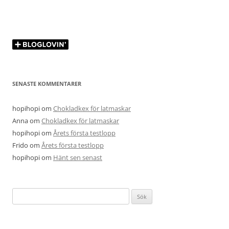
SENASTE KOMMENTARER
hopihopi
om
Chokladkex för latmaskar
Anna
om
Chokladkex för latmaskar
hopihopi
om
Årets första testlopp
Frido
om
Årets första testlopp
hopihopi
om
Hänt sen senast
Sök
efter: