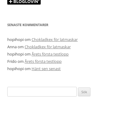
SENASTE KOMMENTARER
hopihopi
om
Chokladkex för latmaskar
Anna
om
Chokladkex för latmaskar
hopihopi
om
Årets första testlopp
Frido
om
Årets första testlopp
hopihopi
om
Hänt sen senast
Sök
efter: