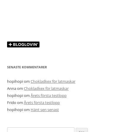
SENASTE KOMMENTARER
hopihopi
om
Chokladkex för latmaskar
Anna
om
Chokladkex för latmaskar
hopihopi
om
Årets första testlopp
Frido
om
Årets första testlopp
hopihopi
om
Hänt sen senast
Sök