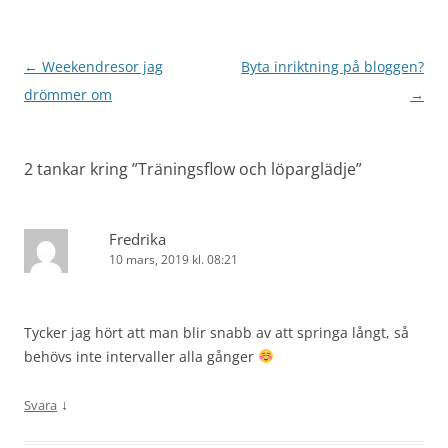
Inläggsnavigering
←
Weekendresor jag
Byta inriktning på bloggen?
drömmer om
→
2 tankar kring ”
Träningsflow och löparglädje
”
Fredrika
10 mars, 2019 kl. 08:21
Tycker jag hört att man blir snabb av att springa långt, så
behövs inte intervaller alla gånger
↓
Svara