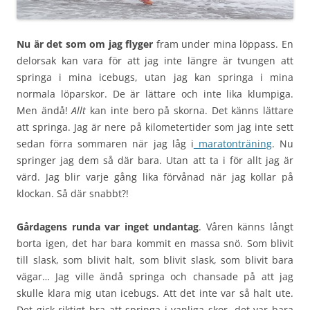
Nu är det som om jag flyger
fram under mina löppass. En
delorsak kan vara för att jag inte längre är tvungen att
springa i mina icebugs, utan jag kan springa i mina
normala löparskor. De är lättare och inte lika klumpiga.
Men ändå!
Allt
kan inte bero på skorna. Det känns lättare
att springa. Jag är nere på kilometertider som jag inte sett
sedan förra sommaren när jag låg i
maratonträning
. Nu
springer jag dem så där bara. Utan att ta i för allt jag är
värd. Jag blir varje gång lika förvånad när jag kollar på
klockan. Så där snabbt?!
Gårdagens runda var inget undantag
. Våren känns långt
borta igen, det har bara kommit en massa snö. Som blivit
till slask, som blivit halt, som blivit slask, som blivit bara
vägar… Jag ville ändå springa och chansade på att jag
skulle klara mig utan icebugs. Att det inte var så halt ute.
Det gick riktigt bra att springa i vanliga skor, det var bara