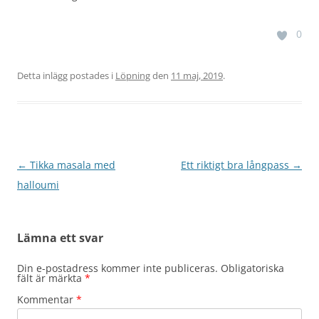
0
Detta inlägg postades i
Löpning
den
11 maj, 2019
.
Inläggsnavigering
←
Tikka masala med
Ett riktigt bra långpass
→
halloumi
Lämna ett svar
Din e-postadress kommer inte publiceras.
Obligatoriska
fält är märkta
*
Kommentar
*