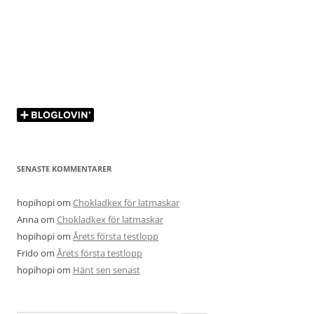
SENASTE KOMMENTARER
hopihopi
om
Chokladkex för latmaskar
Anna
om
Chokladkex för latmaskar
hopihopi
om
Årets första testlopp
Frido
om
Årets första testlopp
hopihopi
om
Hänt sen senast