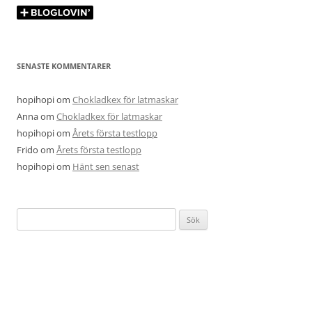
SENASTE KOMMENTARER
hopihopi
om
Chokladkex för latmaskar
Anna
om
Chokladkex för latmaskar
hopihopi
om
Årets första testlopp
Frido
om
Årets första testlopp
hopihopi
om
Hänt sen senast
Sök
efter: