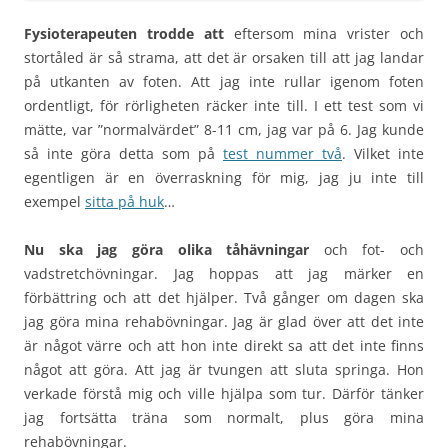
Fysioterapeuten trodde att
eftersom mina vrister och
stortåled är så strama, att det är orsaken till att jag landar
på utkanten av foten. Att jag inte rullar igenom foten
ordentligt, för rörligheten räcker inte till. I ett test som vi
mätte, var ”normalvärdet” 8-11 cm, jag var på 6. Jag kunde
så inte göra detta som på
test nummer två
. Vilket inte
egentligen är en överraskning för mig, jag ju inte till
exempel
sitta på huk
…
Nu ska jag göra olika tåhävningar
och fot- och
vadstretchövningar. Jag hoppas att jag märker en
förbättring och att det hjälper. Två gånger om dagen ska
jag göra mina rehabövningar. Jag är glad över att det inte
är något värre och att hon inte direkt sa att det inte finns
något att göra. Att jag är tvungen att sluta springa. Hon
verkade förstå mig och ville hjälpa som tur. Därför tänker
jag fortsätta träna som normalt, plus göra mina
rehabövningar.