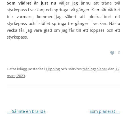
Som vädret är just nu
väljer jag ännu att träna två
styrkepass i veckan, och springa två gånger. Sen när vädret
blir varmare, kommer jag säkert att plocka bort ett
styrkepass och istället springa tre gånger i veckan. Nästa
vecka får jag vara glad om jag får till ett löppass och ett
styrkepass.
0
Detta inlägg postades i
Löpning
och märktes
träningsplaner
den
12
mars, 2023
.
Inläggsnavigering
←
Så inte en bra idé
Som planerat
→