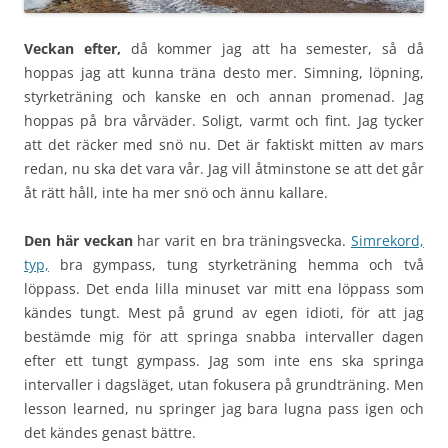
Veckan efter,
då kommer jag att ha semester, så då
hoppas jag att kunna träna desto mer. Simning, löpning,
styrketräning och kanske en och annan promenad. Jag
hoppas på bra vårväder. Soligt, varmt och fint. Jag tycker
att det räcker med snö nu. Det är faktiskt mitten av mars
redan, nu ska det vara vår. Jag vill åtminstone se att det går
åt rätt håll, inte ha mer snö och ännu kallare.
Den här veckan
har varit en bra träningsvecka.
Simrekord,
typ,
bra gympass, tung styrketräning hemma och två
löppass. Det enda lilla minuset var mitt ena löppass som
kändes tungt. Mest på grund av egen idioti, för att jag
bestämde mig för att springa snabba intervaller dagen
efter ett tungt gympass. Jag som inte ens ska springa
intervaller i dagsläget, utan fokusera på grundträning. Men
lesson learned, nu springer jag bara lugna pass igen och
det kändes genast bättre.