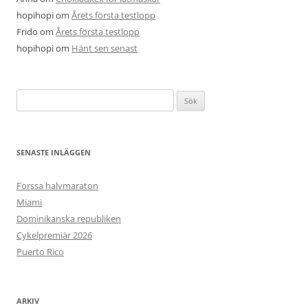
hopihopi
om
Årets första testlopp
Frido
om
Årets första testlopp
hopihopi
om
Hänt sen senast
Sök
efter:
SENASTE INLÄGGEN
Forssa halvmaraton
Miami
Dominikanska republiken
Cykelpremiär 2026
Puerto Rico
ARKIV