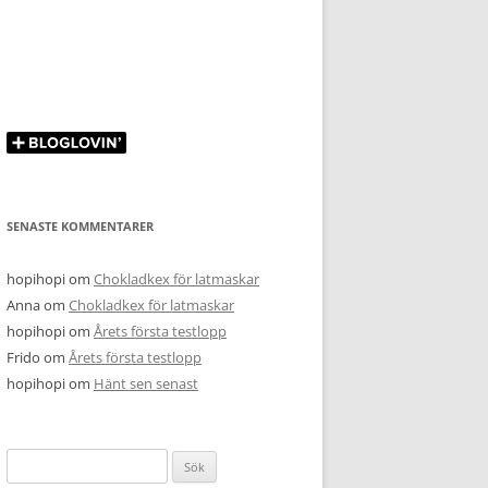
SENASTE KOMMENTARER
hopihopi
om
Chokladkex för latmaskar
Anna
om
Chokladkex för latmaskar
hopihopi
om
Årets första testlopp
Frido
om
Årets första testlopp
hopihopi
om
Hänt sen senast
Sök
efter: