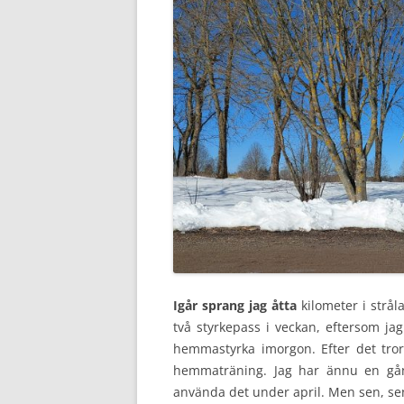
Igår sprang jag åtta
kilometer i strå
två styrkepass i veckan, eftersom ja
hemmastyrka imorgon. Efter det tror 
hemmaträning. Jag har ännu en gån
använda det under april. Men sen, sen