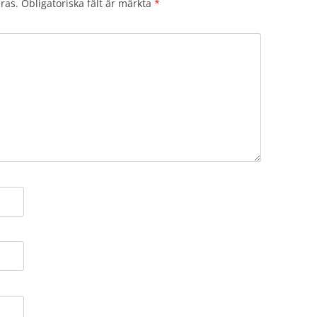
ras.
Obligatoriska fält är märkta
*