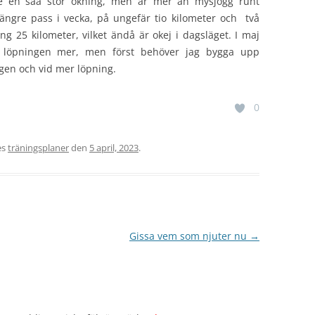
te en såå stor ökning, men är mer än mysjogg runt
 längre pass i vecka, på ungefär tio kilometer och två
ng 25 kilometer, vilket ändå är okej i dagsläget. I maj
 löpningen mer, men först behöver jag bygga upp
gen och vid mer löpning.
0
es
träningsplaner
den
5 april, 2023
.
Gissa vem som njuter nu
→