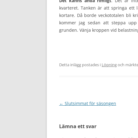
Det känns ändå rimligt
. Det är in
kvarteret. Tanken är att springa ett
kortare. Då borde veckototalen bli kri
kommer jag sedan att steppa upp
grunden. Vänja kroppen vid belastnin
Detta inlägg postades i
Löpning
och märkt
Inläggsnavigering
←
Slutsimmat för säsongen
Lämna ett svar