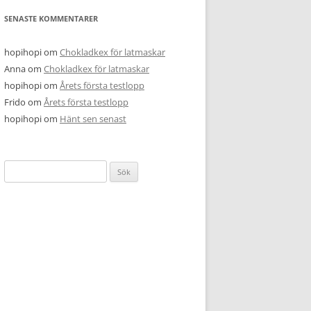
SENASTE KOMMENTARER
hopihopi
om
Chokladkex för latmaskar
Anna
om
Chokladkex för latmaskar
hopihopi
om
Årets första testlopp
Frido
om
Årets första testlopp
hopihopi
om
Hänt sen senast
Sök
efter: