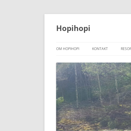
Hoppa
till
innehåll
Hopihopi
OM HOPIHOPI
KONTAKT
RESO