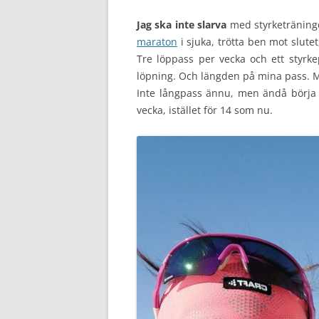
Jag ska inte slarva
med styrketräninge
maraton
i sjuka, trötta ben mot slute
Tre löppass per vecka och ett styrk
löpning. Och längden på mina pass. Mi
Inte långpass ännu, men ändå börja 
vecka, istället för 14 som nu.