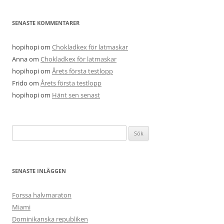
SENASTE KOMMENTARER
hopihopi
om
Chokladkex för latmaskar
Anna
om
Chokladkex för latmaskar
hopihopi
om
Årets första testlopp
Frido
om
Årets första testlopp
hopihopi
om
Hänt sen senast
Sök
efter:
SENASTE INLÄGGEN
Forssa halvmaraton
Miami
Dominikanska republiken