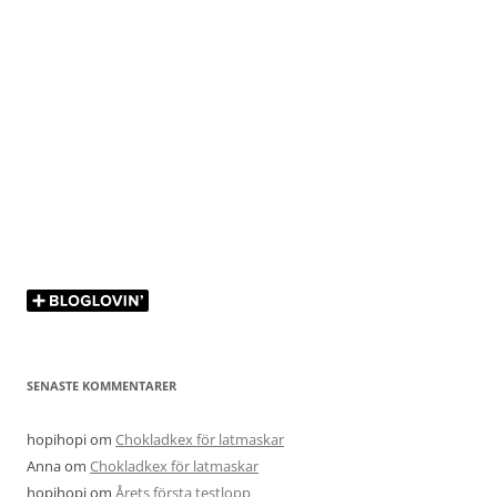
SENASTE KOMMENTARER
hopihopi
om
Chokladkex för latmaskar
Anna
om
Chokladkex för latmaskar
hopihopi
om
Årets första testlopp