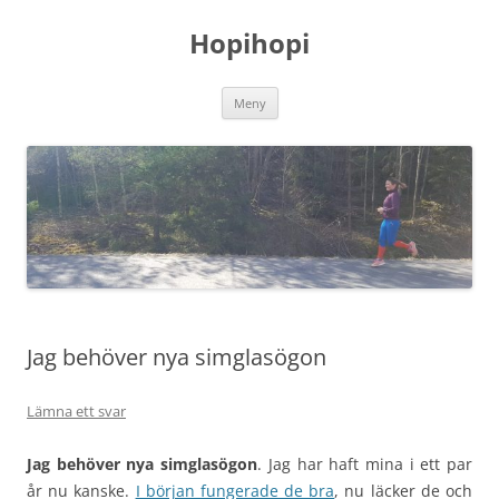
Hoppa
till
Hopihopi
innehåll
Meny
Jag behöver nya simglasögon
Lämna ett svar
Jag behöver nya simglasögon
. Jag har haft mina i ett par
år nu kanske.
I början fungerade de bra
, nu läcker de och