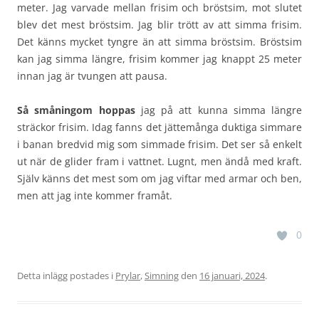
meter. Jag varvade mellan frisim och bröstsim, mot slutet
blev det mest bröstsim. Jag blir trött av att simma frisim.
Det känns mycket tyngre än att simma bröstsim. Bröstsim
kan jag simma längre, frisim kommer jag knappt 25 meter
innan jag är tvungen att pausa.
Så småningom hoppas
jag på att kunna simma längre
sträckor frisim. Idag fanns det jättemånga duktiga simmare
i banan bredvid mig som simmade frisim. Det ser så enkelt
ut när de glider fram i vattnet. Lugnt, men ändå med kraft.
Själv känns det mest som om jag viftar med armar och ben,
men att jag inte kommer framåt.
0
Detta inlägg postades i
Prylar
,
Simning
den
16 januari, 2024
.