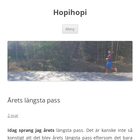
Hoppa
till
Hopihopi
innehåll
Meny
Årets längsta pass
2 svar
Idag sprang jag årets
längsta pass. Det är kanske inte så
konstigt att det blev årets längsta pass eftersom det bara