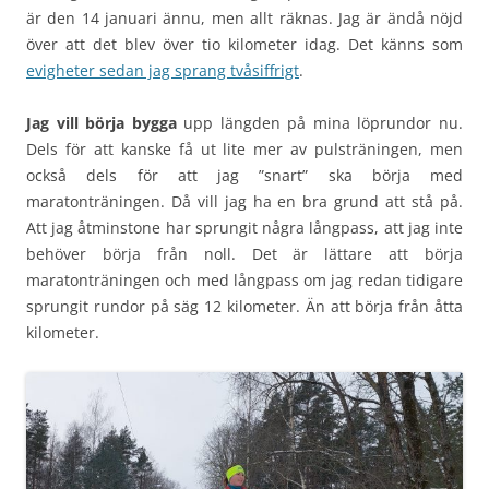
är den 14 januari ännu, men allt räknas. Jag är ändå nöjd
över att det blev över tio kilometer idag. Det känns som
evigheter sedan jag sprang tvåsiffrigt
.
Jag vill börja bygga
upp längden på mina löprundor nu.
Dels för att kanske få ut lite mer av pulsträningen, men
också dels för att jag ”snart” ska börja med
maratonträningen. Då vill jag ha en bra grund att stå på.
Att jag åtminstone har sprungit några långpass, att jag inte
behöver börja från noll. Det är lättare att börja
maratonträningen och med långpass om jag redan tidigare
sprungit rundor på säg 12 kilometer. Än att börja från åtta
kilometer.