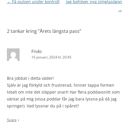
Inläggsnavigering
←
Få pulsen under kontroll
Jag behöver nya simglasögon
→
2 tankar kring ”
Årets längsta pass
”
Frido
16 januari, 2024 kl. 20:45
Bra jobbat i detta väder!
Själv är jag förkyld och frustrerad, hinner tappa formen
totalt om inte det släpper snart! Har flera poddavsnitt som
väntar på mig (vissa poddar får jag bara lyssna på då jag
springer). Vad lyssnar du på i spåret?
↓
Svara