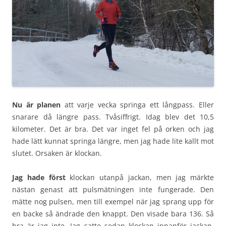
Nu är planen
att varje vecka springa ett långpass. Eller
snarare då längre pass. Tvåsiffrigt. Idag blev det 10,5
kilometer. Det är bra. Det var inget fel på orken och jag
hade lätt kunnat springa längre, men jag hade lite kallt mot
slutet. Orsaken är klockan.
Jag hade först
klockan utanpå jackan, men jag märkte
nästan genast att pulsmätningen inte fungerade. Den
mätte nog pulsen, men till exempel när jag sprang upp för
en backe så ändrade den knappt. Den visade bara 136. Så
bra är jag inte. Jag satte sedan klockan innanför jackan,