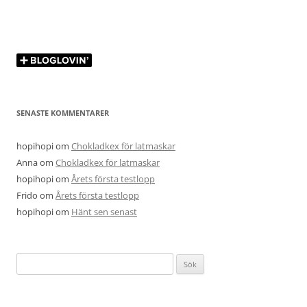
SENASTE KOMMENTARER
hopihopi
om
Chokladkex för latmaskar
Anna
om
Chokladkex för latmaskar
hopihopi
om
Årets första testlopp
Frido
om
Årets första testlopp
hopihopi
om
Hänt sen senast
Sök
efter: