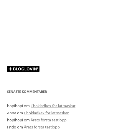
SENASTE KOMMENTARER
hopihopi
om
Chokladkex för latmaskar
Anna
om
Chokladkex för latmaskar
hopihopi
om
Årets första testlopp
Frido
om
Årets första testlopp