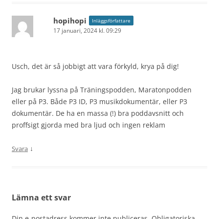
hopihopi
Inläggsförfattare
17 januari, 2024 kl. 09:29
Usch, det är så jobbigt att vara förkyld, krya på dig!
Jag brukar lyssna på Träningspodden, Maratonpodden
eller på P3. Både P3 ID, P3 musikdokumentär, eller P3
dokumentär. De ha en massa (!) bra poddavsnitt och
proffsigt gjorda med bra ljud och ingen reklam
↓
Svara
Lämna ett svar
Din e-postadress kommer inte publiceras.
Obligatoriska