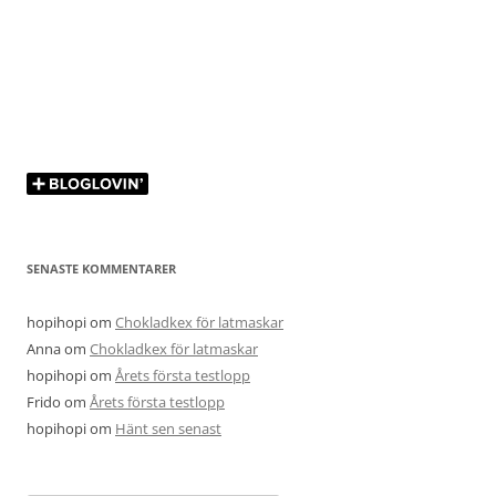
SENASTE KOMMENTARER
hopihopi
om
Chokladkex för latmaskar
Anna
om
Chokladkex för latmaskar
hopihopi
om
Årets första testlopp
Frido
om
Årets första testlopp
hopihopi
om
Hänt sen senast