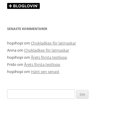
SENASTE KOMMENTARER
hopihopi
om
Chokladkex för latmaskar
Anna
om
Chokladkex för latmaskar
hopihopi
om
Årets första testlopp
Frido
om
Årets första testlopp
hopihopi
om
Hänt sen senast
Sök
efter: