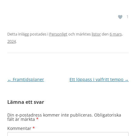
1
Detta inlägg postades i
Personligt
och märktes
listor
den
6 mars,
2024
.
Inläggsnavigering
←
Framtidsplaner
Ett löppass i valfritt tempo
→
Lämna ett svar
Din e-postadress kommer inte publiceras.
Obligatoriska
fält är märkta
*
Kommentar
*