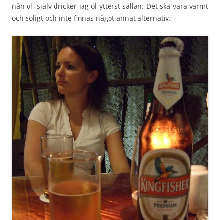
nån öl, själv dricker jag öl ytterst sällan. Det ska vara varmt
och soligt och inte finnas något annat alternativ.