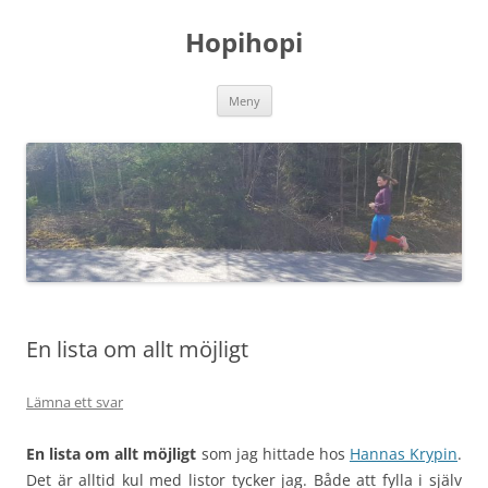
Hoppa
till
Hopihopi
innehåll
Meny
En lista om allt möjligt
Lämna ett svar
En lista om allt möjligt
som jag hittade hos
Hannas Krypin
.
Det är alltid kul med listor tycker jag. Både att fylla i själv