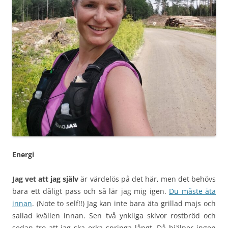
Energi
Jag vet att jag själv
är värdelös på det här, men det behövs
bara ett dåligt pass och så lär jag mig igen.
Du måste äta
innan
. (Note to self!!) Jag kan inte bara äta grillad majs och
sallad kvällen innan. Sen två ynkliga skivor rostbröd och
sedan tro att jag ska orka springa långt. Då hjälper ingen