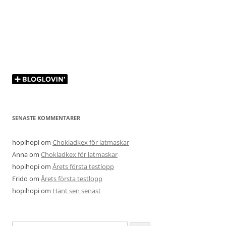
SENASTE KOMMENTARER
hopihopi
om
Chokladkex för latmaskar
Anna
om
Chokladkex för latmaskar
hopihopi
om
Årets första testlopp
Frido
om
Årets första testlopp
hopihopi
om
Hänt sen senast