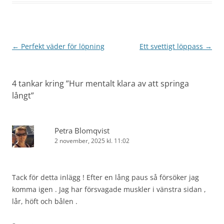
Inläggsnavigering
←
Perfekt väder för löpning
Ett svettigt löppass
→
4 tankar kring ”
Hur mentalt klara av att springa
långt
”
Petra Blomqvist
2 november, 2025 kl. 11:02
Tack för detta inlägg ! Efter en lång paus så försöker jag
komma igen . Jag har försvagade muskler i vänstra sidan ,
lår, höft och bålen .