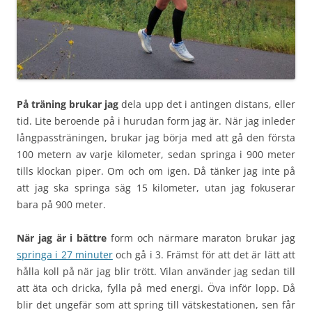
På träning brukar jag
dela upp det i antingen distans, eller
tid. Lite beroende på i hurudan form jag är. När jag inleder
långpassträningen, brukar jag börja med att gå den första
100 metern av varje kilometer, sedan springa i 900 meter
tills klockan piper. Om och om igen. Då tänker jag inte på
att jag ska springa säg 15 kilometer, utan jag fokuserar
bara på 900 meter.
När jag är i bättre
form och närmare maraton brukar jag
springa i 27 minuter
och gå i 3. Främst för att det är lätt att
hålla koll på när jag blir trött. Vilan använder jag sedan till
att äta och dricka, fylla på med energi. Öva inför lopp. Då
blir det ungefär som att spring till vätskestationen, sen får