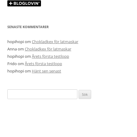
SENASTE KOMMENTARER
hopihopi
om
Chokladkex för latmaskar
Anna
om
Chokladkex för latmaskar
hopihopi
om
Årets första testlopp
Frido
om
Årets första testlopp
hopihopi
om
Hänt sen senast
Sök
efter: