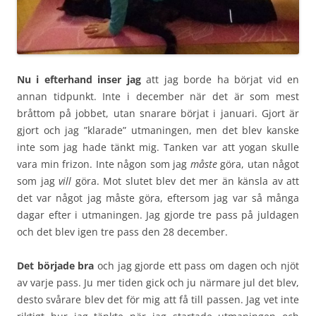
Nu i efterhand inser jag
att jag borde ha börjat vid en
annan tidpunkt. Inte i december när det är som mest
bråttom på jobbet, utan snarare börjat i januari. Gjort är
gjort och jag ”klarade” utmaningen, men det blev kanske
inte som jag hade tänkt mig. Tanken var att yogan skulle
vara min frizon. Inte någon som jag
måste
göra, utan något
som jag
vill
göra. Mot slutet blev det mer än känsla av att
det var något jag måste göra, eftersom jag var så många
dagar efter i utmaningen. Jag gjorde tre pass på juldagen
och det blev igen tre pass den 28 december.
Det började bra
och jag gjorde ett pass om dagen och njöt
av varje pass. Ju mer tiden gick och ju närmare jul det blev,
desto svårare blev det för mig att få till passen. Jag vet inte