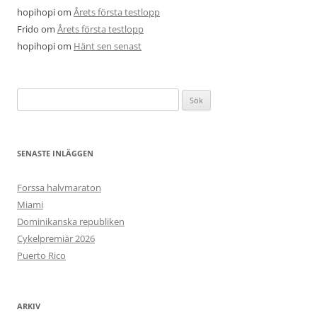
hopihopi
om
Årets första testlopp
Frido
om
Årets första testlopp
hopihopi
om
Hänt sen senast
Sök
efter:
SENASTE INLÄGGEN
Forssa halvmaraton
Miami
Dominikanska republiken
Cykelpremiär 2026
Puerto Rico
ARKIV