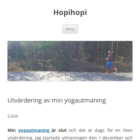
Hoppa
till
Hopihopi
innehåll
Meny
Utvärdering av min yogautmaning
2 svar
Min
yogautmaning
är slut
och det är dags för en liten
utvärdering. Jag startade utmaningen den 1 december och