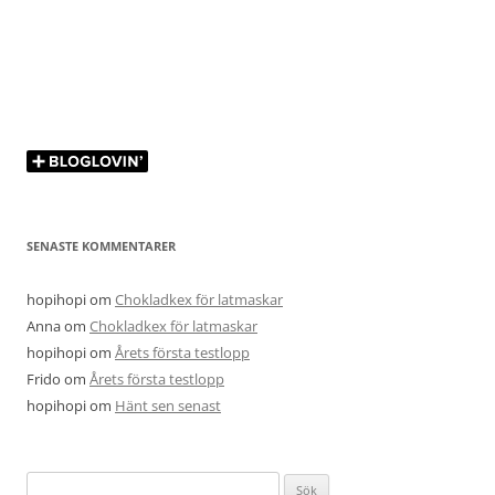
SENASTE KOMMENTARER
hopihopi
om
Chokladkex för latmaskar
Anna
om
Chokladkex för latmaskar
hopihopi
om
Årets första testlopp
Frido
om
Årets första testlopp
hopihopi
om
Hänt sen senast
Sök