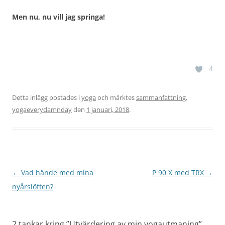
Men nu, nu vill jag springa!
4
Detta inlägg postades i
yoga
och märktes
sammanfattning
,
yogaeverydamnday
den
1 januari, 2018
.
Inläggsnavigering
←
Vad hände med mina
P 90 X med TRX
→
nyårslöften?
2 tankar kring ”
Utvärdering av min yogautmaning
”