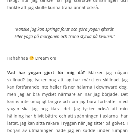
riktigt hur jag tänkte när jag startade utmaningen och
tänkte att jag skulle kunna träna annat också.
”Kanske jag kan springa först och göra yogan efteråt.
Eller yoga på morgonen och träna styrka på kvällen.”
Hahahhaa
Dream on!
Vad har yogan gjort för mig då?
Märker jag någon
skillnad? Jag tycker nog att jag har märkt en skillnad. Jag
kan fortfarande inte heller få ner hälarna i downward dog,
men jag är bra mycket närmare än när jag började. Det
känns inte omöjligt längre och om jag bara fortsätter med
yogan ska jag nog klara det. Jag tycker också att min
hållning har blivit bättre och att spänningen i axlarna har
lättat. Jag kan sitta rakare i ryggen när jag sitter på golvet. I
början av utmaningen hade jag en kudde under rumpan