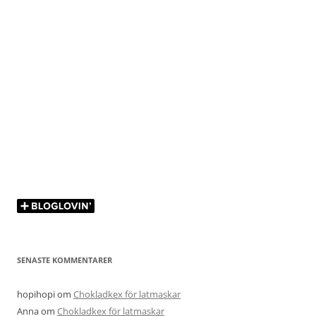
SENASTE KOMMENTARER
hopihopi
om
Chokladkex för latmaskar
Anna
om
Chokladkex för latmaskar