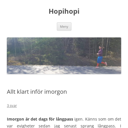
Hoppa
till
Hopihopi
innehåll
Meny
Allt klart inför imorgon
3 svar
Imorgon är det dags för långpass
igen. Känns som om det
var evigheter sedan jag senast sprang långpass. I