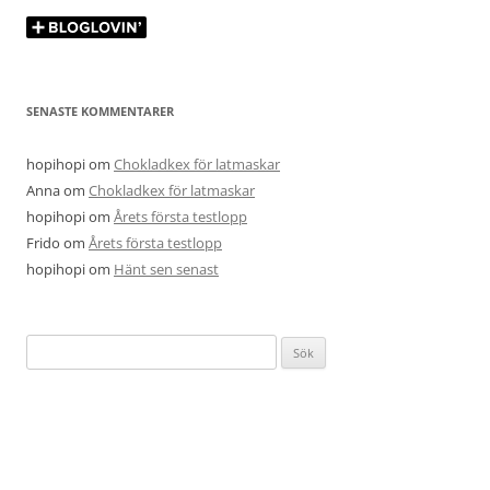
SENASTE KOMMENTARER
hopihopi
om
Chokladkex för latmaskar
Anna
om
Chokladkex för latmaskar
hopihopi
om
Årets första testlopp
Frido
om
Årets första testlopp
hopihopi
om
Hänt sen senast
Sök
efter: