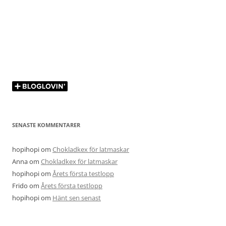
SENASTE KOMMENTARER
hopihopi
om
Chokladkex för latmaskar
Anna
om
Chokladkex för latmaskar
hopihopi
om
Årets första testlopp
Frido
om
Årets första testlopp
hopihopi
om
Hänt sen senast