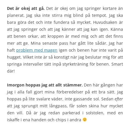
Det är okej att gå.
Det är okej om jag springer kortare än
planerat. Jag ska inte stirra mig blind på tempot. Jag ska
bara göra det och inte fundera så mycket. Huvudsaken är
att jag springer och att jag känner att jag kan igen. Känna
att benen orkar, att kroppen är med mig och att det finns
mer att ge. Mina senaste pass har gått lite sådär. Jag har
haft
problem med magen
igen och benen har inte varit på
hugget. Vilket inte är så konstigt när jag beslutar mig för att
springa intervaller tätt inpå styrketräning för benen. Smart
där!
Imorgon hoppas jag att allt stämmer.
Den här gången har
jag i alla fall gjort mina förberedelser på ett bra sätt. Jag
hoppas på lite svalare väder, inte gassande sol. Sedan
efter
att jag sprungit mitt långpass, får solen skina hur mycket
den vill. Då är jag redan parkerad i solstolen, med en
iskaffe i ena handen och chips i andra