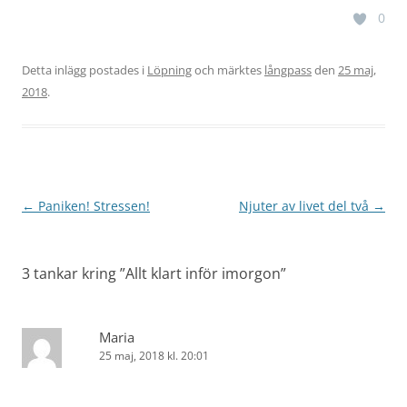
0
Detta inlägg postades i
Löpning
och märktes
långpass
den
25 maj,
2018
.
Inläggsnavigering
←
Paniken! Stressen!
Njuter av livet del två
→
3 tankar kring ”
Allt klart inför imorgon
”
Maria
25 maj, 2018 kl. 20:01