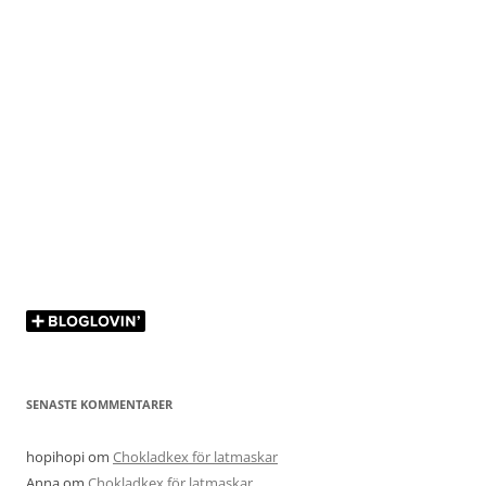
SENASTE KOMMENTARER
hopihopi
om
Chokladkex för latmaskar
Anna
om
Chokladkex för latmaskar