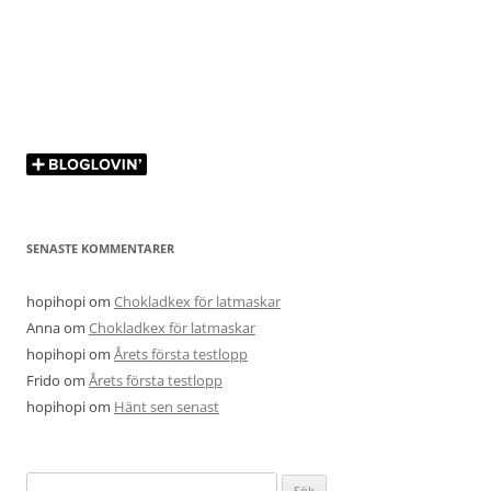
SENASTE KOMMENTARER
hopihopi
om
Chokladkex för latmaskar
Anna
om
Chokladkex för latmaskar
hopihopi
om
Årets första testlopp
Frido
om
Årets första testlopp
hopihopi
om
Hänt sen senast
Sök