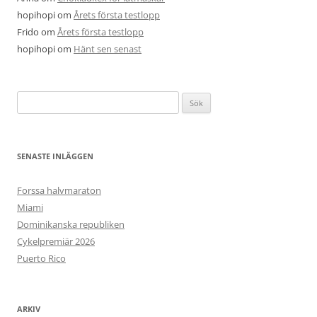
hopihopi
om
Årets första testlopp
Frido
om
Årets första testlopp
hopihopi
om
Hänt sen senast
Sök
efter:
SENASTE INLÄGGEN
Forssa halvmaraton
Miami
Dominikanska republiken
Cykelpremiär 2026
Puerto Rico
ARKIV