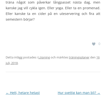
träna något som påverkar långpasset nästa dag, men
kanske jag vill cykla igen. Eller yoga. Eller ta en promenad.
Eller kanske ta en cider på en uteservering och fira att
semestern börjar?
0
Detta inlägg postades i
Löpning
och märktes
träningsplaner
den
16
juli, 2018
.
Inläggsnavigering
←
Hett, hetare hetast
Hur svettig kan man bli?
→