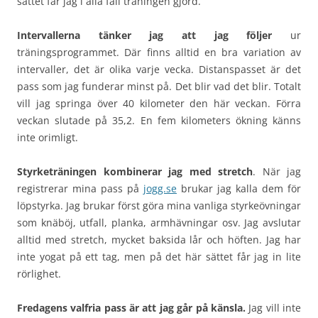
sättet får jag i alla fall träningen gjord.
Intervallerna tänker jag att jag följer
ur
träningsprogrammet. Där finns alltid en bra variation av
intervaller, det är olika varje vecka. Distanspasset är det
pass som jag funderar minst på. Det blir vad det blir. Totalt
vill jag springa över 40 kilometer den här veckan. Förra
veckan slutade på 35,2. En fem kilometers ökning känns
inte orimligt.
Styrketräningen kombinerar jag med stretch
. När jag
registrerar mina pass på
jogg.se
brukar jag kalla dem för
löpstyrka. Jag brukar först göra mina vanliga styrkeövningar
som knäböj, utfall, planka, armhävningar osv. Jag avslutar
alltid med stretch, mycket baksida lår och höften. Jag har
inte yogat på ett tag, men på det här sättet får jag in lite
rörlighet.
Fredagens valfria pass är att jag går på känsla.
Jag vill inte