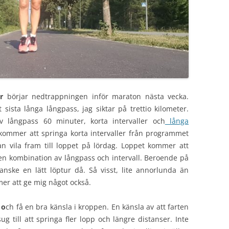
r
börjar nedtrappningen inför maraton nästa vecka.
sista långa långpass, jag siktar på trettio kilometer.
 långpass 60 minuter, korta intervaller och
långa
 kommer att springa korta intervaller från programmet
n vila fram till loppet på lördag. Loppet kommer att
 en kombination av långpass och intervall. Beroende på
nske en lätt löptur då. Så visst, lite annorlunda än
mer att ge mig något också.
 o
ch få en bra känsla i kroppen. En känsla av att farten
sug till att springa fler lopp och längre distanser. Inte