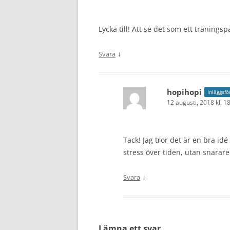
Lycka till! Att se det som ett träningsp
↓
Svara
hopihopi
Inläggsfö
12 augusti, 2018 kl. 1
Tack! Jag tror det är en bra id
stress över tiden, utan snarare
↓
Svara
Lämna ett svar