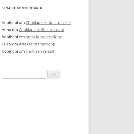
SENASTE KOMMENTARER
hopihopi
om
Chokladkex för latmaskar
Anna
om
Chokladkex för latmaskar
hopihopi
om
Årets första testlopp
Frido
om
Årets första testlopp
hopihopi
om
Hänt sen senast
Sök
efter: