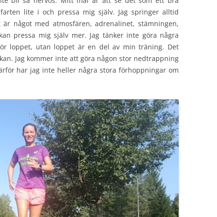
inte bli så nervös. Mitt mål är att se det som ett bra
arten lite i och pressa mig själv. Jag springer alltid
et är något med atmosfären, adrenalinet, stämningen,
an pressa mig själv mer. Jag tänker inte göra några
för loppet, utan loppet är en del av min träning. Det
kan. Jag kommer inte att göra någon stor nedtrappning
Därför har jag inte heller några stora förhoppningar om