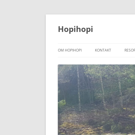
Hoppa
till
innehåll
Hopihopi
OM HOPIHOPI
KONTAKT
RESO