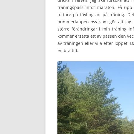
dricka i farten, jag ska försöka att 
träningspass inför maraton. Få upp f
fortare på tävling än på träning. D
nummerlappen osv som gör att jag k
större förändringar i min träning in
kommer ersätta ett av passen den vec
av träningen eller vila efter loppet. 
en bra tid.