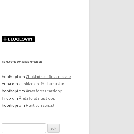
SENASTE KOMMENTARER
hopihopi
om
Chokladkex för latmaskar
Anna
om
Chokladkex för latmaskar
hopihopi
om
Årets första testlopp
Frido
om
Årets första testlopp
hopihopi
om
Hänt sen senast
Sök
efter: