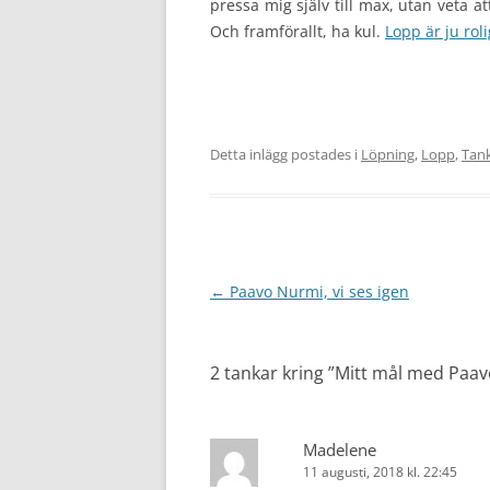
pressa mig själv till max, utan veta att
Och framförallt, ha kul.
Lopp är ju roli
Detta inlägg postades i
Löpning
,
Lopp
,
Tank
Inläggsnavigering
←
Paavo Nurmi, vi ses igen
2 tankar kring ”
Mitt mål med Paav
Madelene
11 augusti, 2018 kl. 22:45