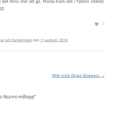
 det finns mer att ge. Plocka fram det i Tallinn istället.
gt!
0
ar och funderingar
den
11 augusti, 2018
.
Mitt sista långa långpass
→
o Nurmi millopp
”