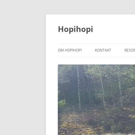
Hoppa
till
innehåll
Hopihopi
OM HOPIHOPI
KONTAKT
RESO