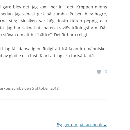
oligare blev det. Jag kom mer in i det. Kroppen minns
r sedan jag senast gick på zumba. Pulsen blev högre,
erna steg. Musiken var hög, instruktören peppig och
tta. Jag har saknat att ha en kravlös träningsform. Där
 stävan om att bli ”bättre”. Det är bara roligt.
att jag får dansa igen. Roligt att träffa andra människor
av glädje och lust. Klart att jag ska fortsätta då.
0
ärktes
zumba
den
5 oktober, 2018
.
Bygger om på facebook
→