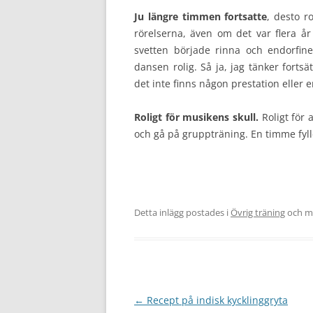
Ju längre timmen fortsatte
, desto r
rörelserna, även om det var flera å
svetten började rinna och endorfin
dansen rolig. Så ja, jag tänker fortsä
det inte finns någon prestation eller en
Roligt för musikens skull.
Roligt för 
och gå på gruppträning. En timme fylld 
Detta inlägg postades i
Övrig träning
och m
Inläggsnavigering
←
Recept på indisk kycklinggryta