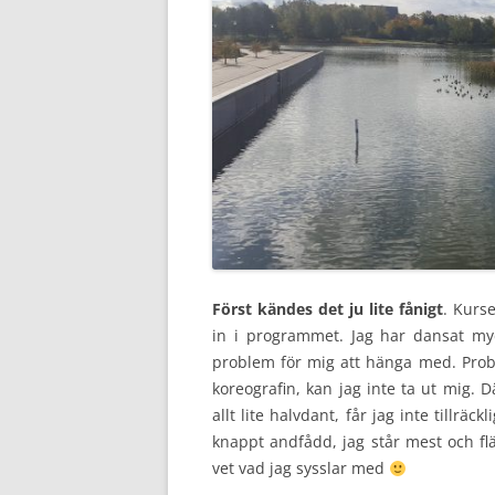
Först kändes det ju lite fånigt
. Kurs
in i programmet. Jag har dansat myck
problem för mig att hänga med. Probl
koreografin, kan jag inte ta ut mig. D
allt lite halvdant, får jag inte tillräc
knappt andfådd, jag står mest och fl
vet vad jag sysslar med