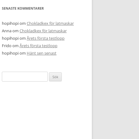
SENASTE KOMMENTARER
hopihopi
om
Chokladkex för latmaskar
Anna
om
Chokladkex för latmaskar
hopihopi
om
Årets första testlopp
Frido
om
Årets första testlopp
hopihopi
om
Hänt sen senast
Sök
efter: