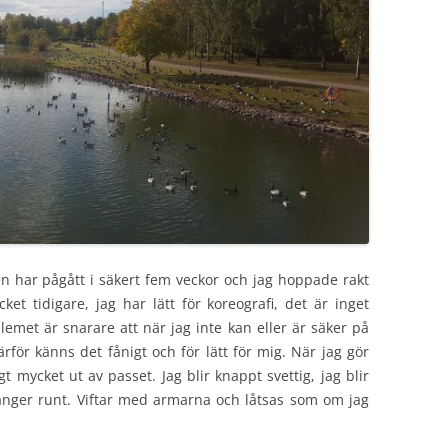
en har pågått i säkert fem veckor och jag hoppade rakt
et tidigare, jag har lätt för koreografi, det är inget
emet är snarare att när jag inte kan eller är säker på
ärför känns det fånigt och för lätt för mig. När jag gör
kligt mycket ut av passet. Jag blir knappt svettig, jag blir
änger runt. Viftar med armarna och låtsas som om jag