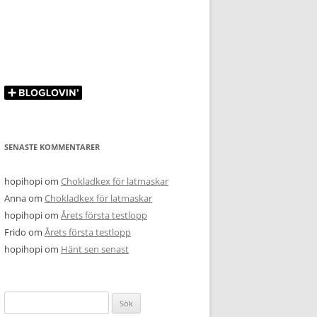
SENASTE KOMMENTARER
hopihopi
om
Chokladkex för latmaskar
Anna
om
Chokladkex för latmaskar
hopihopi
om
Årets första testlopp
Frido
om
Årets första testlopp
hopihopi
om
Hänt sen senast
Sök
efter: