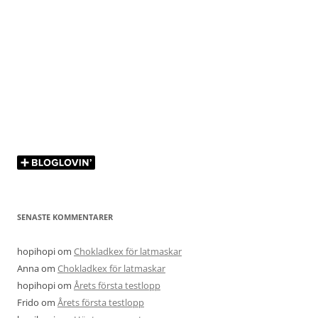
SENASTE KOMMENTARER
hopihopi
om
Chokladkex för latmaskar
Anna
om
Chokladkex för latmaskar
hopihopi
om
Årets första testlopp
Frido
om
Årets första testlopp