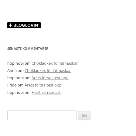
SENASTE KOMMENTARER
hopihopi
om
Chokladkex för latmaskar
Anna
om
Chokladkex för latmaskar
hopihopi
om
Årets första testlopp
Frido
om
Årets första testlopp
hopihopi
om
Hänt sen senast
Sök
efter: