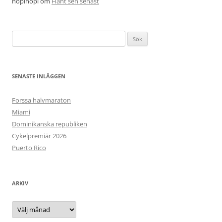
hopihopi
om
Hänt sen senast
Sök
efter:
SENASTE INLÄGGEN
Forssa halvmaraton
Miami
Dominikanska republiken
Cykelpremiär 2026
Puerto Rico
ARKIV
Arkiv