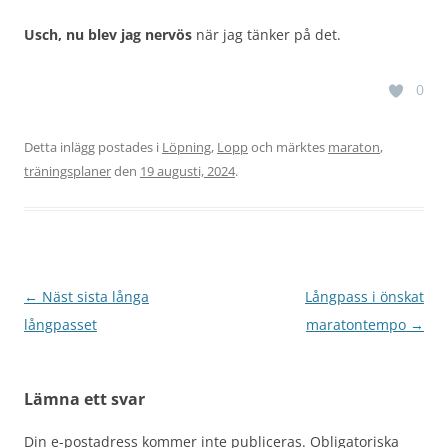
Usch, nu blev jag nervös
när jag tänker på det.
0
Detta inlägg postades i
Löpning
,
Lopp
och märktes
maraton
,
träningsplaner
den
19 augusti, 2024
.
Inläggsnavigering
←
Näst sista långa
Långpass i önskat
långpasset
maratontempo
→
Lämna ett svar
Din e-postadress kommer inte publiceras.
Obligatoriska