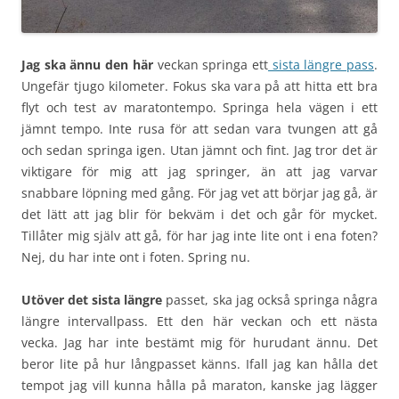
Jag ska ännu den här
veckan springa ett
sista längre pass
.
Ungefär tjugo kilometer. Fokus ska vara på att hitta ett bra
flyt och test av maratontempo. Springa hela vägen i ett
jämnt tempo. Inte rusa för att sedan vara tvungen att gå
och sedan springa igen. Utan jämnt och fint. Jag tror det är
viktigare för mig att jag springer, än att jag varvar
snabbare löpning med gång. För jag vet att börjar jag gå, är
det lätt att jag blir för bekväm i det och går för mycket.
Tillåter mig själv att gå, för har jag inte lite ont i ena foten?
Nej, du har inte ont i foten. Spring nu.
Utöver det sista längre
passet, ska jag också springa några
längre intervallpass. Ett den här veckan och ett nästa
vecka. Jag har inte bestämt mig för hurudant ännu. Det
beror lite på hur långpasset känns. Ifall jag kan hålla det
tempot jag vill kunna hålla på maraton, kanske jag lägger