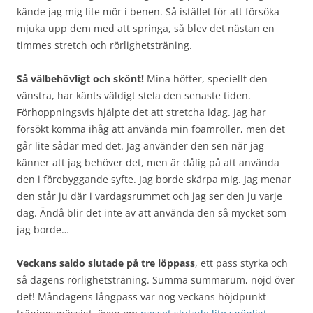
kände jag mig lite mör i benen. Så istället för att försöka
mjuka upp dem med att springa, så blev det nästan en
timmes stretch och rörlighetsträning.
Så välbehövligt och skönt!
Mina höfter, speciellt den
vänstra, har känts väldigt stela den senaste tiden.
Förhoppningsvis hjälpte det att stretcha idag. Jag har
försökt komma ihåg att använda min foamroller, men det
går lite sådär med det. Jag använder den sen när jag
känner att jag behöver det, men är dålig på att använda
den i förebyggande syfte. Jag borde skärpa mig. Jag menar
den står ju där i vardagsrummet och jag ser den ju varje
dag. Ändå blir det inte av att använda den så mycket som
jag borde…
Veckans saldo slutade på tre löppass
, ett pass styrka och
så dagens rörlighetsträning. Summa summarum, nöjd över
det! Måndagens långpass var nog veckans höjdpunkt