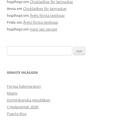
hopihopi
om
Chokladkex för latmaskar
Anna
om
Chokladkex för latmaskar
hopihopi
om
Årets första testlopp
Frido
om
Årets första testlopp
hopihopi
om
Hänt sen senast
Sök
efter:
SENASTE INLÄGGEN
Forssa halvmaraton
Miami
Dominikanska republiken
Cykelpremiär 2026
Puerto Rico