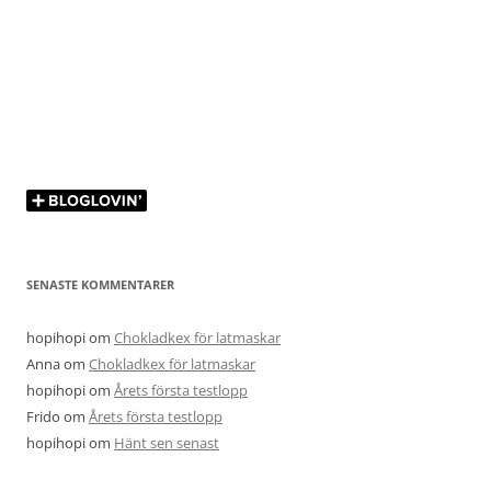
SENASTE KOMMENTARER
hopihopi
om
Chokladkex för latmaskar
Anna
om
Chokladkex för latmaskar
hopihopi
om
Årets första testlopp
Frido
om
Årets första testlopp
hopihopi
om
Hänt sen senast