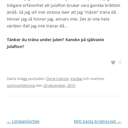
tidigare erfarenhet att julafton brukar vara ganska bråttom
ändå. Så jag vill inte stressa över att jag ”måste” träna då.
Hinner jag så hinner jag, annars inte. Det är inte hela
världen ifall jag inte tränar då…
Tänker du träna under julen? Kanske på självaste
julafton?
0
Detta inlägg postades i
Övrig träning
,
Vardag
och märktes
sammanfattning
den
20 december, 2015
.
Inläggsnavigering
←
Lördagsfartlek
Mitt bästa brödrecept
→