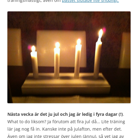
träningsmässigt, även om
passet slutade lite snöpligt.
Nästa vecka är det ju jul och jag är ledig i fyra dagar (!)
.
What to do liksom? Ja förutom att fira jul då… Lite träning
lär jag nog få in. Kanske inte på julafton, men efter det.
Även om jag inte stressar över julen (ännu), så vet jag av