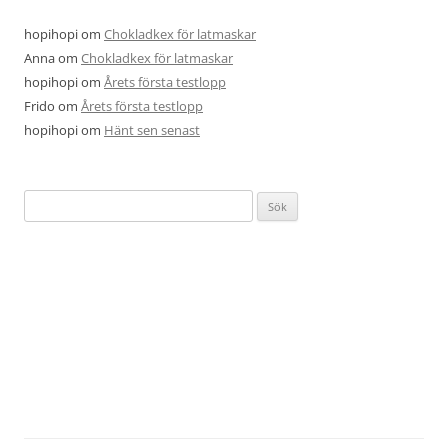
hopihopi
om
Chokladkex för latmaskar
Anna
om
Chokladkex för latmaskar
hopihopi
om
Årets första testlopp
Frido
om
Årets första testlopp
hopihopi
om
Hänt sen senast
Sök
efter: