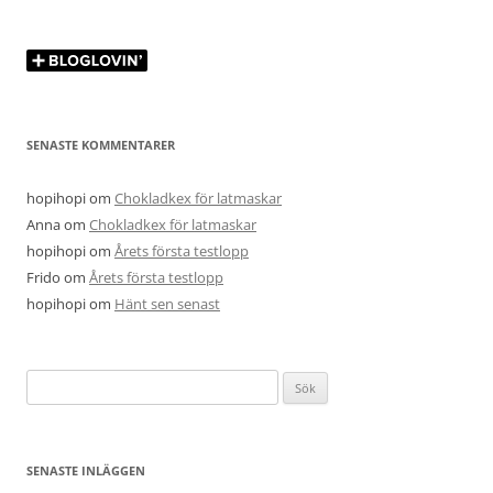
SENASTE KOMMENTARER
hopihopi
om
Chokladkex för latmaskar
Anna
om
Chokladkex för latmaskar
hopihopi
om
Årets första testlopp
Frido
om
Årets första testlopp
hopihopi
om
Hänt sen senast
Sök
efter:
SENASTE INLÄGGEN