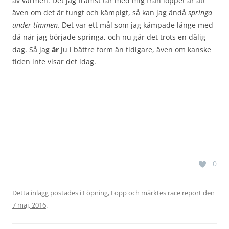
av värmen. Det jag främst tar med mig från loppet är att
även om det är tungt och kämpigt, så kan jag ändå
springa
under timmen.
Det var ett mål som jag kämpade länge med
då när jag började springa, och nu går det trots en dålig
dag. Så jag
är
ju i bättre form än tidigare, även om kanske
tiden inte visar det idag.
0
Detta inlägg postades i
Löpning
,
Lopp
och märktes
race report
den
7 maj, 2016
.