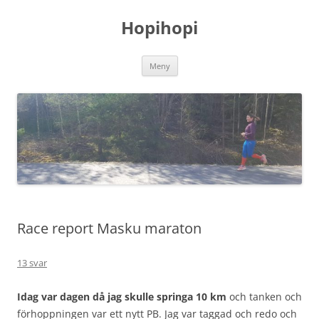
Hoppa
till
Hopihopi
innehåll
Meny
Race report Masku maraton
13 svar
Idag var dagen då jag skulle springa 10 km
och tanken och
förhoppningen var ett nytt PB. Jag var taggad och redo och