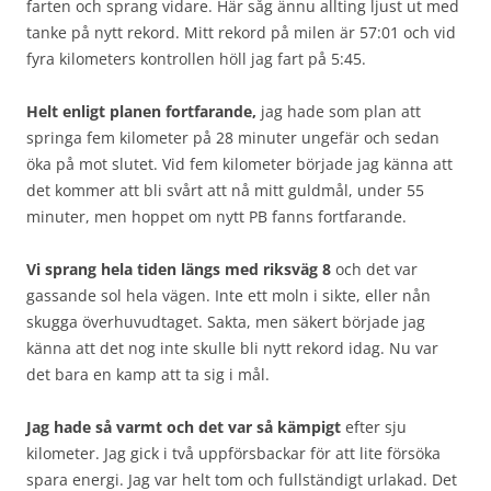
farten och sprang vidare. Här såg ännu allting ljust ut med
tanke på nytt rekord. Mitt rekord på milen är 57:01 och vid
fyra kilometers kontrollen höll jag fart på 5:45.
Helt enligt planen fortfarande,
jag hade som plan att
springa fem kilometer på 28 minuter ungefär och sedan
öka på mot slutet. Vid fem kilometer började jag känna att
det kommer att bli svårt att nå mitt guldmål, under 55
minuter, men hoppet om nytt PB fanns fortfarande.
Vi sprang hela tiden längs med riksväg 8
och det var
gassande sol hela vägen. Inte ett moln i sikte, eller nån
skugga överhuvudtaget. Sakta, men säkert började jag
känna att det nog inte skulle bli nytt rekord idag. Nu var
det bara en kamp att ta sig i mål.
Jag hade så varmt och det var så kämpigt
efter sju
kilometer. Jag gick i två uppförsbackar för att lite försöka
spara energi. Jag var helt tom och fullständigt urlakad. Det