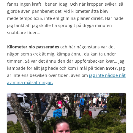
fanns ingen kraft i benen idag. Och när kroppen sviker, så
gjorde även pannbenet det. Vid kilometer åtta blev
medeltempo 6:35, inte enligt mina planer direkt. Här hade
jag tänkt att jag skulle ha sprungit på dryga minuten
snabbare tider…
Kilometer nio passerades
och här någonstans var det
någon som skrek åt mig, kämpa ännu, du kan ta under
timmen. Så var det ännu den där uppförsbacken kvar… Jag
kämpade för allt jag hade och kom i mål på tiden
59:47.
Jag
är inte ens besviken över tiden, även om
jag inte nådde nåt
av mina målsättningar.