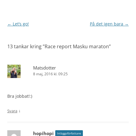
Inläggsnavigering
←
Let’s go!
På det igen bara
→
13 tankar kring ”
Race report Masku maraton
”
Matsdotter
8 maj, 2016 kl. 09:25
Bra jobbat!:)
↓
Svara
hopihopi
Inläggsförfattare