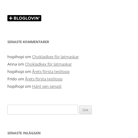
SENASTE KOMMENTARER
hopihopi
om
Chokladkex för latmaskar
Anna
om
Chokladkex för latmaskar
hopihopi
om
Årets första testlopp
Frido
om
Årets första testlopp
hopihopi
om
Hänt sen senast
Sök
efter:
SENASTE INLÄGGEN