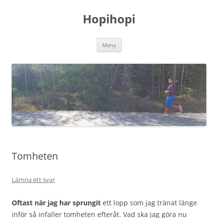
Hoppa
till
Hopihopi
innehåll
Meny
Tomheten
Lämna ett svar
Oftast när jag har sprungit
ett lopp som jag tränat länge
inför så infaller tomheten efteråt. Vad ska jag göra nu