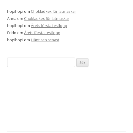
hopihopi
om
Chokladkex för latmaskar
Anna
om
Chokladkex för latmaskar
hopihopi
om
Årets första testlopp
Frido
om
Årets första testlopp
hopihopi
om
Hänt sen senast
Sök
efter: