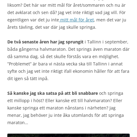
liksom? Det här var mitt mål för året/sommaren och nu är
det avklarat och sen då? Jag vet inte riktigt vad jag vill. För
egentligen var det ju inte
mitt mål för året
, men det var ju
årets tävling, det var där jag skulle springa.
De två senaste åren har jag sprungit
i Tallinn i september,
båda gångerna halvmaraton. Det springs även maraton där
då samma dag, så det skulle förstås vara en möjlighet.
”Problemet” är bara vi nästa vecka ska till Tallinn i annat
syfte och jag vet inte riktigt ifall ekonomin håller för att fara
dit igen så tätt inpå.
Så kanske jag ska satsa på att bli snabbare
och springa
ett millopp i höst? Eller kanske ett till halvmaraton? Eller
kanske springa ett maraton nånstans i närheten? Jag
menar, jag behöver ju inte åka utomlands för att springa
maraton…