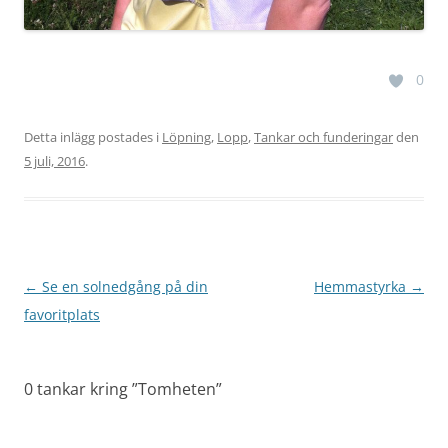
0
Detta inlägg postades i
Löpning
,
Lopp
,
Tankar och funderingar
den
5 juli, 2016
.
Inläggsnavigering
←
Se en solnedgång på din
Hemmastyrka
→
favoritplats
0 tankar kring ”
Tomheten
”