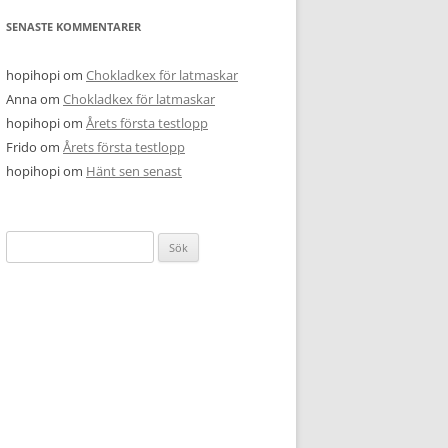
SENASTE KOMMENTARER
hopihopi
om
Chokladkex för latmaskar
Anna
om
Chokladkex för latmaskar
hopihopi
om
Årets första testlopp
Frido
om
Årets första testlopp
hopihopi
om
Hänt sen senast
Sök
efter: