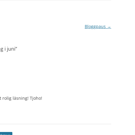
Bloggpaus
→
g i juni
”
 rolig läsning! Tjoho!