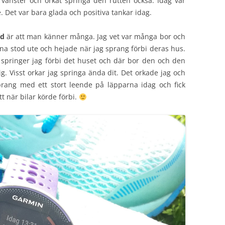
ll vänster och orkat springa den rutten också. Idag var
 Det var bara glada och positiva tankar idag.
ad
är att man känner många. Jag vet var många bor och
rna stod ute och hejade när jag sprang förbi deras hus.
rt springer jag förbi det huset och där bor den och den
. Visst orkar jag springa ända dit. Det orkade jag och
prang med ett stort leende på läpparna idag och fick
t när bilar körde förbi.