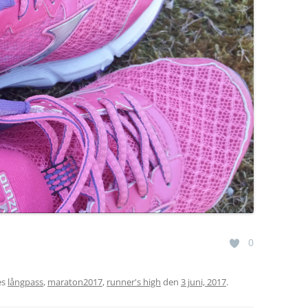
0
es
långpass
,
maraton2017
,
runner's high
den
3 juni, 2017
.