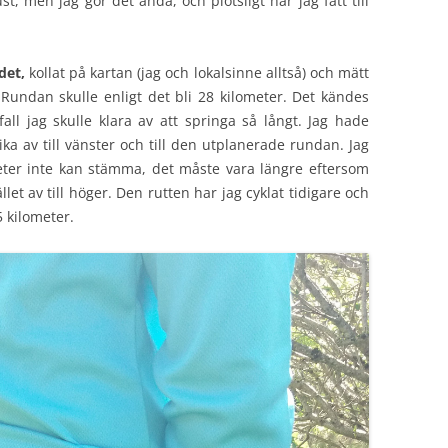
ust, men jag gör det ändå, och plötsligt har jag fått till
det,
kollat på kartan (jag och lokalsinne alltså) och mätt
undan skulle enligt det bli 28 kilometer. Det kändes
fall jag skulle klara av att springa så långt. Jag hade
ika av till vänster och till den utplanerade rundan. Jag
ometer inte kan stämma, det måste vara längre eftersom
llet av till höger. Den rutten har jag cyklat tidigare och
5 kilometer.