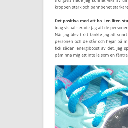
troligtvis hade jag kunnat vika av ti
kroppen stark och pannbenet starkare.
Det positiva med att bo i en liten st
idag visualiserade jag att de persone
När jag blev trött tänkte jag att sna
personen och de står och hejar på mig
fick sådan energiboost av det. Jag s
påminna mig att inte le som en fåntrat