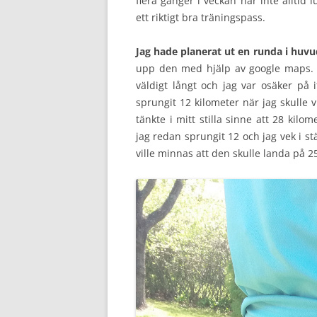
flera gånger i veckan har inte alltid l
ett riktigt bra träningspass.
Jag hade planerat ut en runda i huvu
upp den med hjälp av google maps. R
väldigt långt och jag var osäker på i
sprungit 12 kilometer när jag skulle v
tänkte i mitt stilla sinne att 28 kil
jag redan sprungit 12 och jag vek i stä
ville minnas att den skulle landa på 2