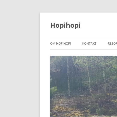
Hoppa
till
innehåll
Hopihopi
OM HOPIHOPI
KONTAKT
RESO