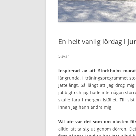
En helt vanlig lördag i ju
5 svar
Inspirerad av att Stockholm marat
långrunda. I träningsprogrammet stod
Jättelångt. Så långt att jag drog mig 
jobbigt och jag hade inte någon större
skulle fara i morgon istället. Till sis
innan jag hann ändra mig.
Väl ute var det som om olusten fö
alltid att ta sig ut genom dörren. D