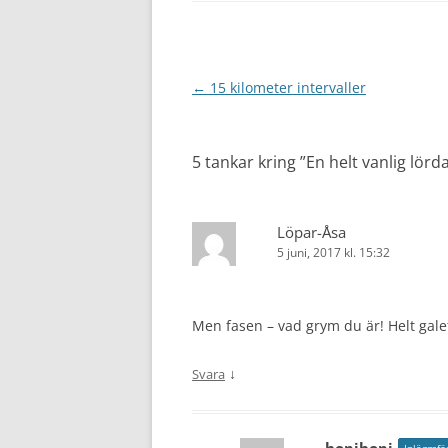
Inläggsnavigering
←
15 kilometer intervaller
5 tankar kring ”
En helt vanlig lörda
Löpar-Åsa
5 juni, 2017 kl. 15:32
Men fasen – vad grym du är! Helt galet
↓
Svara