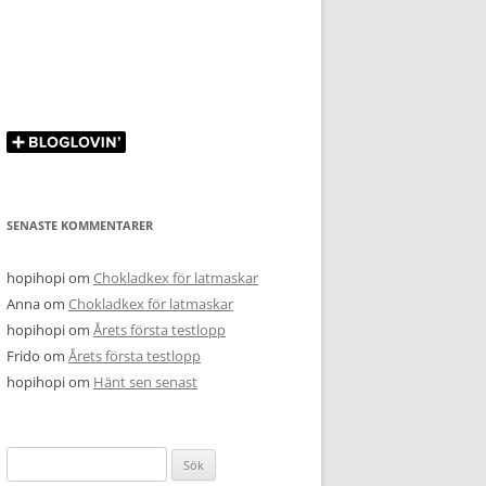
SENASTE KOMMENTARER
hopihopi
om
Chokladkex för latmaskar
Anna
om
Chokladkex för latmaskar
hopihopi
om
Årets första testlopp
Frido
om
Årets första testlopp
hopihopi
om
Hänt sen senast
Sök
efter: