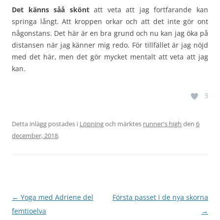
Det känns såå skönt
att veta att jag fortfarande kan
springa långt. Att kroppen orkar och att det inte gör ont
någonstans. Det här är en bra grund och nu kan jag öka på
distansen när jag känner mig redo. För tillfället är jag nöjd
med det här, men det gör mycket mentalt att veta att jag
kan.
3
Detta inlägg postades i
Löpning
och märktes
runner's high
den
6
december, 2018
.
Inläggsnavigering
←
Yoga med Adriene del
Första passet i de nya skorna
femtioelva
→