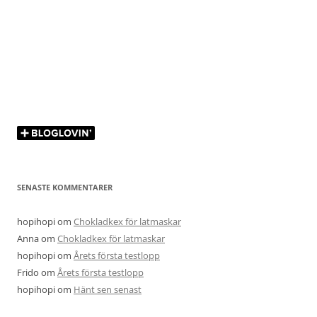
SENASTE KOMMENTARER
hopihopi
om
Chokladkex för latmaskar
Anna
om
Chokladkex för latmaskar
hopihopi
om
Årets första testlopp
Frido
om
Årets första testlopp
hopihopi
om
Hänt sen senast