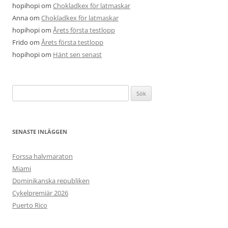
hopihopi
om
Chokladkex för latmaskar
Anna
om
Chokladkex för latmaskar
hopihopi
om
Årets första testlopp
Frido
om
Årets första testlopp
hopihopi
om
Hänt sen senast
Sök
efter:
SENASTE INLÄGGEN
Forssa halvmaraton
Miami
Dominikanska republiken
Cykelpremiär 2026
Puerto Rico