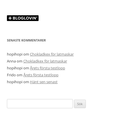
SENASTE KOMMENTARER
hopihopi
om
Chokladkex för latmaskar
Anna
om
Chokladkex för latmaskar
hopihopi
om
Årets första testlopp
Frido
om
Årets första testlopp
hopihopi
om
Hänt sen senast
Sök
efter: