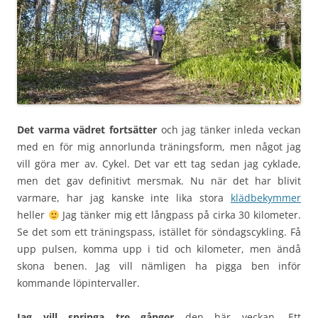
Det varma vädret fortsätter
och jag tänker inleda veckan
med en för mig annorlunda träningsform, men något jag
vill göra mer av. Cykel. Det var ett tag sedan jag cyklade,
men det gav definitivt mersmak. Nu när det har blivit
varmare, har jag kanske inte lika stora
klädbekymmer
heller
Jag tänker mig ett långpass på cirka 30 kilometer.
Se det som ett träningspass, istället för söndagscykling. Få
upp pulsen, komma upp i tid och kilometer, men ändå
skona benen. Jag vill nämligen ha pigga ben inför
kommande löpintervaller.
Jag vill springa tre gånger
den här veckan. Ett