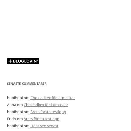
SENASTE KOMMENTARER
hopihopi
om
Chokladkex för latmaskar
Anna
om
Chokladkex för latmaskar
hopihopi
om
Årets första testlopp
Frido
om
Årets första testlopp
hopihopi
om
Hänt sen senast