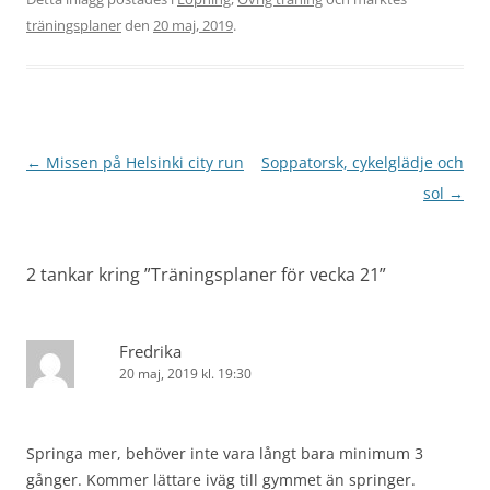
träningsplaner
den
20 maj, 2019
.
Inläggsnavigering
←
Missen på Helsinki city run
Soppatorsk, cykelglädje och
sol
→
2 tankar kring ”
Träningsplaner för vecka 21
”
Fredrika
20 maj, 2019 kl. 19:30
Springa mer, behöver inte vara långt bara minimum 3
gånger. Kommer lättare iväg till gymmet än springer.