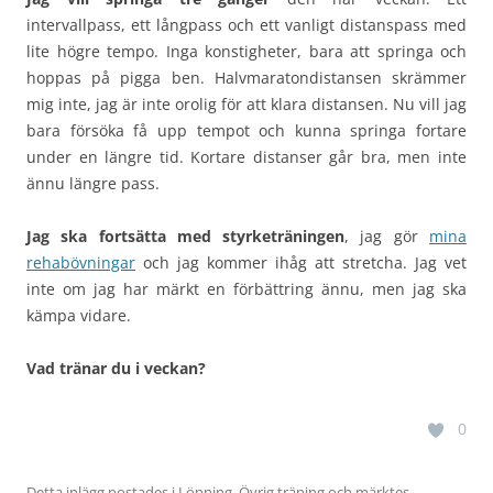
intervallpass, ett långpass och ett vanligt distanspass med
lite högre tempo. Inga konstigheter, bara att springa och
hoppas på pigga ben. Halvmaratondistansen skrämmer
mig inte, jag är inte orolig för att klara distansen. Nu vill jag
bara försöka få upp tempot och kunna springa fortare
under en längre tid. Kortare distanser går bra, men inte
ännu längre pass.
Jag ska fortsätta med styrketräningen
, jag gör
mina
rehabövningar
och jag kommer ihåg att stretcha. Jag vet
inte om jag har märkt en förbättring ännu, men jag ska
kämpa vidare.
Vad tränar du i veckan?
0
Detta inlägg postades i
Löpning
,
Övrig träning
och märktes