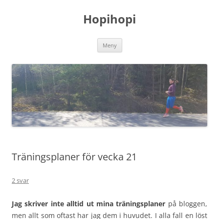
Hoppa
till
Hopihopi
innehåll
Meny
Träningsplaner för vecka 21
2 svar
Jag skriver inte alltid ut mina träningsplaner
på bloggen,
men allt som oftast har jag dem i huvudet. I alla fall en löst