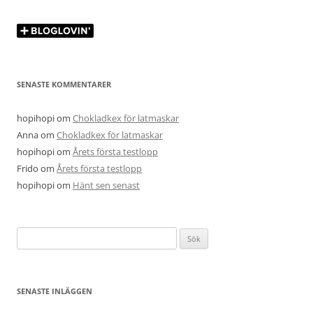
SENASTE KOMMENTARER
hopihopi
om
Chokladkex för latmaskar
Anna
om
Chokladkex för latmaskar
hopihopi
om
Årets första testlopp
Frido
om
Årets första testlopp
hopihopi
om
Hänt sen senast
Sök
efter:
SENASTE INLÄGGEN