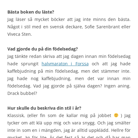
Bästa boken du läste?
Jag läser så mycket böcker att jag inte minns den bästa.
Något i stil med en svensk deckare, Sofie Sarenbrant eller
Viveca Sten.
Vad gjorde du på din födelsedag?
Jag tänkte redan skriva att jag dagen innan min födelsedag
hade sprungit
halvmaraton i Forssa
och att jag hade
kaffebjudning på min födelsedag, men det stämmer inte.
Jag hade nog kaffebjudning, men det var innan min
födelsedag. Vad jag gjorde på själva dagen? Ingen aning.
Drack bubbel?
Hur skulle du beskriva din stil i år?
Klassisk, (eller fin som de kallar mig på jobbet
) Jag
tycker om att klä upp mig och vara snygg. Och jag smälter
inte in som en i mängden, jag är alltid uppklädd. Hellre för
mycket, än för lite. Är det fest så är det och då har man