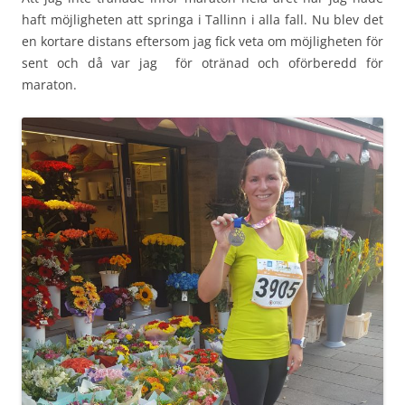
haft möjligheten att springa i Tallinn i alla fall. Nu blev det
en kortare distans eftersom jag fick veta om möjligheten för
sent och då var jag för otränad och oförberedd för
maraton.