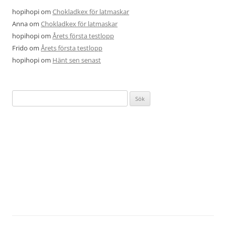
hopihopi
om
Chokladkex för latmaskar
Anna
om
Chokladkex för latmaskar
hopihopi
om
Årets första testlopp
Frido
om
Årets första testlopp
hopihopi
om
Hänt sen senast
Sök
efter: