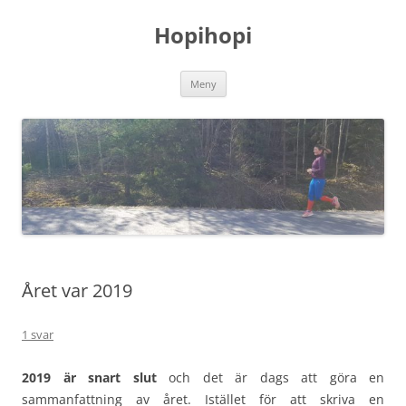
Hoppa
till
Hopihopi
innehåll
Meny
Året var 2019
1 svar
2019 är snart slut
och det är dags att göra en
sammanfattning av året. Istället för att skriva en