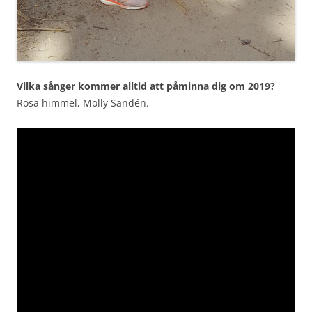
Vilka sånger kommer alltid att påminna dig om 2019?
Rosa himmel, Molly Sandén.