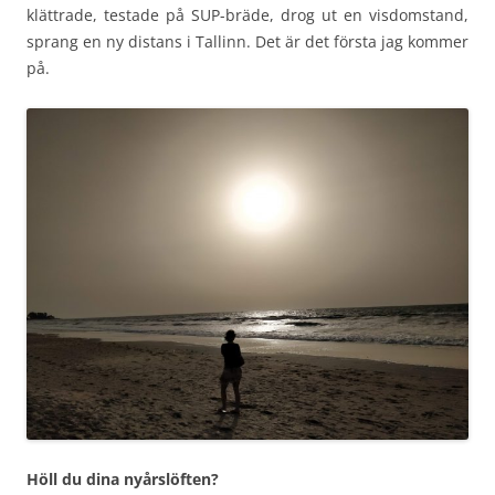
klättrade, testade på SUP-bräde, drog ut en visdomstand,
sprang en ny distans i Tallinn. Det är det första jag kommer
på.
Höll du dina nyårslöften?