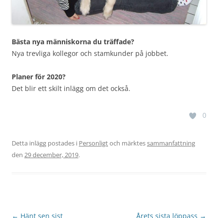
Bästa nya människorna du träffade?
Nya trevliga kollegor och stamkunder på jobbet.
Planer för 2020?
Det blir ett skilt inlägg om det också.
0
Detta inlägg postades i
Personligt
och märktes
sammanfattning
den
29 december, 2019
.
Inläggsnavigering
←
Hänt sen sist
Årets sista löppass
→