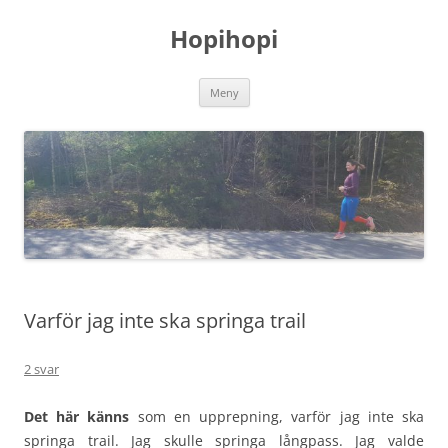
Hoppa
till
Hopihopi
innehåll
Meny
Varför jag inte ska springa trail
2 svar
Det här känns
som en upprepning, varför jag inte ska
springa trail. Jag skulle springa långpass. Jag valde