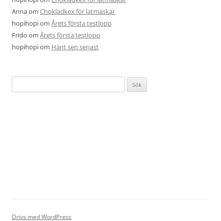
Anna
om
Chokladkex för latmaskar
hopihopi
om
Årets första testlopp
Frido
om
Årets första testlopp
hopihopi
om
Hänt sen senast
Sök
efter:
Drivs med WordPress