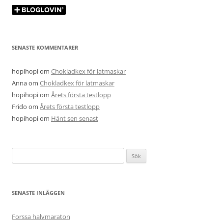
SENASTE KOMMENTARER
hopihopi
om
Chokladkex för latmaskar
Anna
om
Chokladkex för latmaskar
hopihopi
om
Årets första testlopp
Frido
om
Årets första testlopp
hopihopi
om
Hänt sen senast
Sök
efter:
SENASTE INLÄGGEN
Forssa halvmaraton