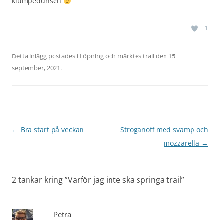
klumpedunsen
1
Detta inlägg postades i
Löpning
och märktes
trail
den
15
september, 2021
.
Inläggsnavigering
←
Bra start på veckan
Stroganoff med svamp och
mozzarella
→
2 tankar kring ”
Varför jag inte ska springa trail
”
Petra