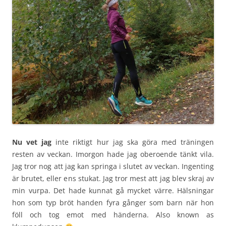
Nu vet jag
inte riktigt hur jag ska göra med träningen
resten av veckan. Imorgon hade jag oberoende tänkt vila.
Jag tror nog att jag kan springa i slutet av veckan. Ingenting
är brutet, eller ens stukat. Jag tror mest att jag blev skraj av
min vurpa. Det hade kunnat gå mycket värre. Hälsningar
hon som typ bröt handen fyra gånger som barn när hon
föll och tog emot med händerna. Also known as