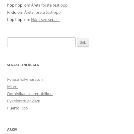
hopihopi
om
Årets första testlopp
Frido
om
Årets första testlopp
hopihopi
om
Hänt sen senast
Sök
efter:
SENASTE INLÄGGEN
Forssa halvmaraton
Miami
Dominikanska republiken
Cykelpremiär 2026
Puerto Rico
ARKIV