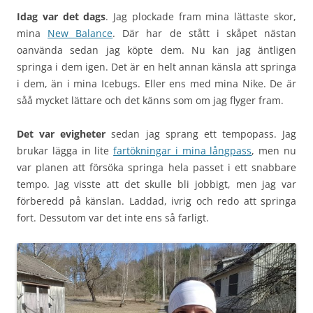
Idag var det dags
. Jag plockade fram mina lättaste skor,
mina
New Balance
. Där har de stått i skåpet nästan
oanvända sedan jag köpte dem. Nu kan jag äntligen
springa i dem igen. Det är en helt annan känsla att springa
i dem, än i mina Icebugs. Eller ens med mina Nike. De är
såå mycket lättare och det känns som om jag flyger fram.
Det var evigheter
sedan jag sprang ett tempopass. Jag
brukar lägga in lite
fartökningar i mina långpass
, men nu
var planen att försöka springa hela passet i ett snabbare
tempo. Jag visste att det skulle bli jobbigt, men jag var
förberedd på känslan. Laddad, ivrig och redo att springa
fort. Dessutom var det inte ens så farligt.