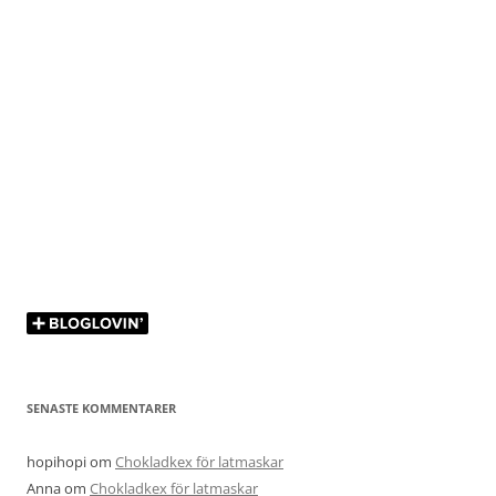
SENASTE KOMMENTARER
hopihopi
om
Chokladkex för latmaskar
Anna
om
Chokladkex för latmaskar