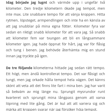
Idag började jag lugnt
och värmde upp i ungefär två
kilometer. Den tredje kilometern ökade jag tempot, men
inte max. Lite snabbare tempo för att vänja kroppen. Hitta
rytmen, löpsteget, armpendlingen och inte ha en känsla av
att jag snubblar på mina egna fötter. Kilometer fyra var
sedan en riktigt snabb kilometer för att vara jag. Så snabb
att kilometer fem var tvungen att bli en långsammare
kilometer igen. Jag hade öppnat för hårt, jag var för flåsig
och tung i benen. Jag behövde återhämta mig en stund
innan jag tryckte på igen.
De tre följande
kilometerna hittade jag sedan rätt tempo.
Ett högt, men ändå kontrollerat tempo. Det var flåsigt och
tungt, men jag orkade hålla tempot hela vägen. Det känns
skönt att veta att det finns lite fart i mina ben. Jag har varit
så bekväm av mig länge nu. Sprungit mysrundor runt
kvarteret och sprungit mina långpass genom att varva
löpning med lite gång. Det är kul att att variera sig och
märka att kroppen svarar när jag försöker höja tempot.