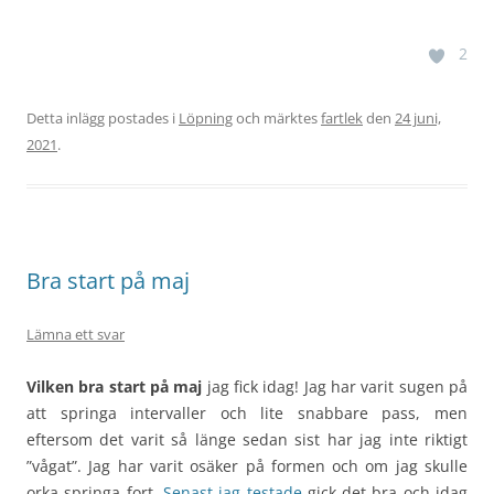
2
Detta inlägg postades i
Löpning
och märktes
fartlek
den
24 juni,
2021
.
Bra start på maj
Lämna ett svar
Vilken bra start på maj
jag fick idag! Jag har varit sugen på
att springa intervaller och lite snabbare pass, men
eftersom det varit så länge sedan sist har jag inte riktigt
”vågat”. Jag har varit osäker på formen och om jag skulle
orka springa fort.
Senast jag testade
gick det bra och idag