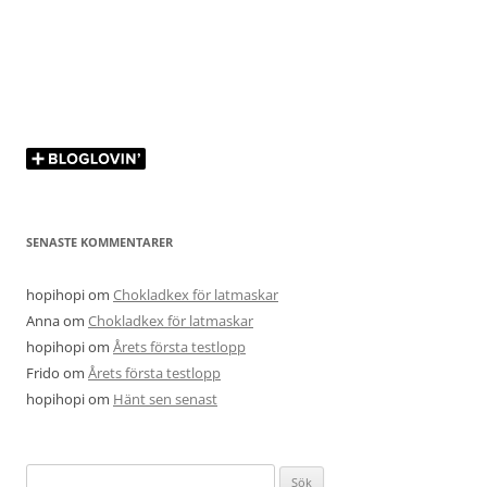
SENASTE KOMMENTARER
hopihopi
om
Chokladkex för latmaskar
Anna
om
Chokladkex för latmaskar
hopihopi
om
Årets första testlopp
Frido
om
Årets första testlopp
hopihopi
om
Hänt sen senast
Sök