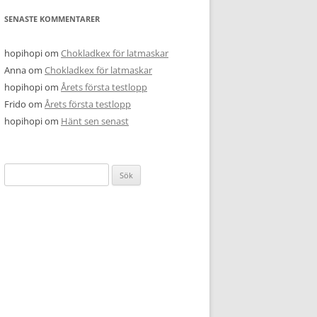
SENASTE KOMMENTARER
hopihopi
om
Chokladkex för latmaskar
Anna
om
Chokladkex för latmaskar
hopihopi
om
Årets första testlopp
Frido
om
Årets första testlopp
hopihopi
om
Hänt sen senast
Sök
efter: