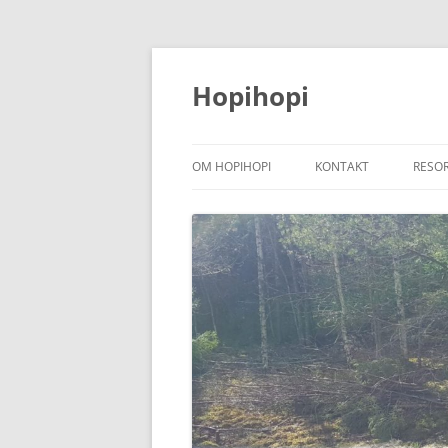
Hoppa
till
innehåll
Hopihopi
OM HOPIHOPI
KONTAKT
RESO