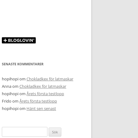
SENASTE KOMMENTARER
hopihopi
om
Chokladkex för latmaskar
Anna
om
Chokladkex för latmaskar
hopihopi
om
Årets första testlopp
Frido
om
Årets första testlopp
hopihopi
om
Hänt sen senast
Sök
efter: