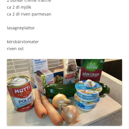
2 burkar creme fraiche
ca 2 dl mjölk
ca 2 dl riven parmesan
lasagneplattor
körsbärstomater
riven ost