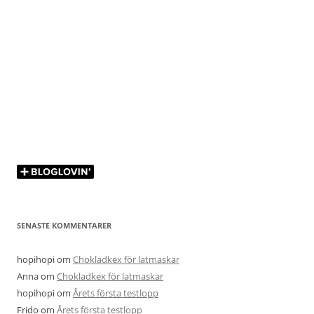
SENASTE KOMMENTARER
hopihopi
om
Chokladkex för latmaskar
Anna
om
Chokladkex för latmaskar
hopihopi
om
Årets första testlopp
Frido
om
Årets första testlopp