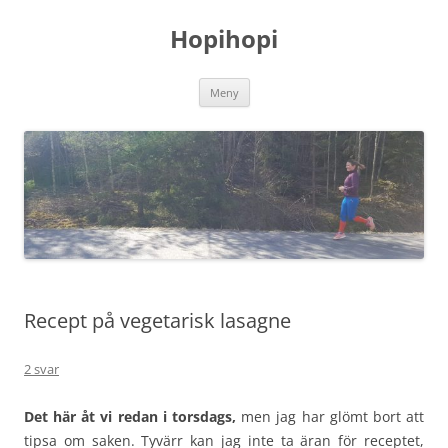
Hoppa
till
Hopihopi
innehåll
Meny
Recept på vegetarisk lasagne
2 svar
Det här åt vi redan i torsdags,
men jag har glömt bort att
tipsa om saken. Tyvärr kan jag inte ta äran för receptet,