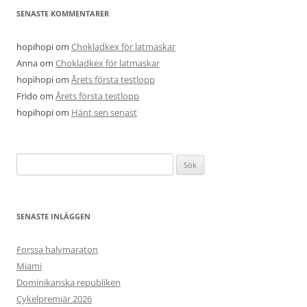
SENASTE KOMMENTARER
hopihopi
om
Chokladkex för latmaskar
Anna
om
Chokladkex för latmaskar
hopihopi
om
Årets första testlopp
Frido
om
Årets första testlopp
hopihopi
om
Hänt sen senast
Sök
efter:
SENASTE INLÄGGEN
Forssa halvmaraton
Miami
Dominikanska republiken
Cykelpremiär 2026