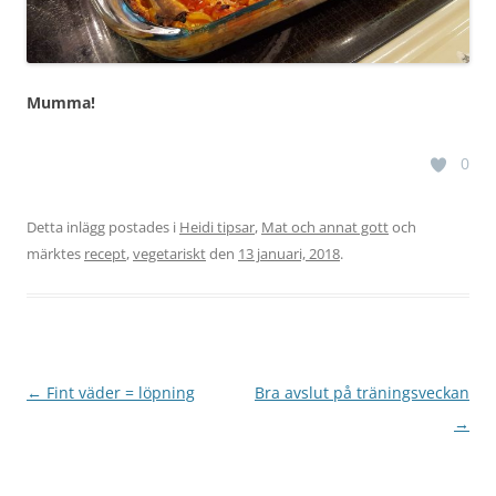
Mumma!
0
Detta inlägg postades i
Heidi tipsar
,
Mat och annat gott
och
märktes
recept
,
vegetariskt
den
13 januari, 2018
.
Inläggsnavigering
←
Fint väder = löpning
Bra avslut på träningsveckan
→