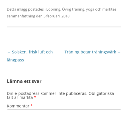
Detta inlägg postades i
Löpning
,
Övrig träning
,
yoga
och märktes
sammanfattning
den
5 februari, 2018
.
Inläggsnavigering
←
Solsken, frisk luft och
Träning botar träningsvärk
→
långpass
Lämna ett svar
Din e-postadress kommer inte publiceras.
Obligatoriska
fält är märkta
*
Kommentar
*