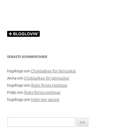
SENASTE KOMMENTARER
hopihopi
om
Chokladkex för latmaskar
Anna
om
Chokladkex för latmaskar
hopihopi
om
Årets första testlopp
Frido
om
Årets första testlopp
hopihopi
om
Hänt sen senast
Sök
efter: