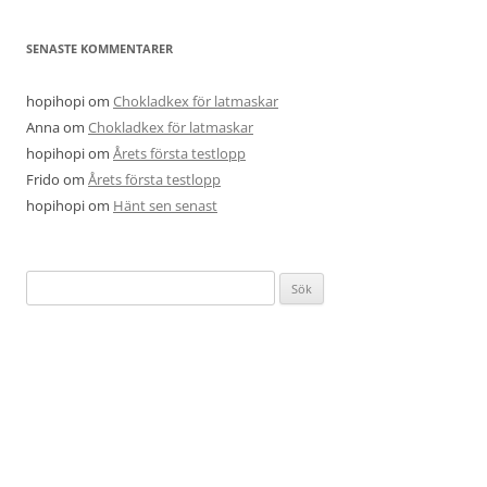
SENASTE KOMMENTARER
hopihopi
om
Chokladkex för latmaskar
Anna
om
Chokladkex för latmaskar
hopihopi
om
Årets första testlopp
Frido
om
Årets första testlopp
hopihopi
om
Hänt sen senast
Sök
efter: