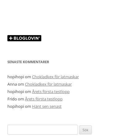
SENASTE KOMMENTARER
hopihopi
om
Chokladkex för latmaskar
Anna
om
Chokladkex för latmaskar
hopihopi
om
Årets första testlopp
Frido
om
Årets första testlopp
hopihopi
om
Hänt sen senast
Sök
efter: