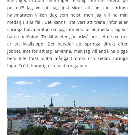
kan jag vara utan, men ingen medalj. Inte ens efteråt på
posten?! Jag vet att jag just skrev att jag kan springa
halvmaraton vilken dag som helst, men jag vill ha min
medalj i alla fall. Det känns inte värt att träna inför eller
springa halvmaraton om jag inte ens får en medalj. Jag vill
ha en belöning. Tio kilometer går också bort, eftersom det
är ett kvällslopp. Det betyder att springa direkt efter
jobbet. Inte för att jag lär vinna, men jag vill ändå ha pigga
ben. Inte först jobba många timmar och sedan springa
lopp. Trött, hungrig och med tunga ben.