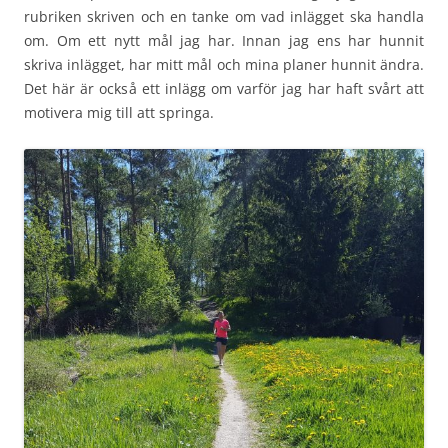
rubriken skriven och en tanke om vad inlägget ska handla
om. Om ett nytt mål jag har. Innan jag ens har hunnit
skriva inlägget, har mitt mål och mina planer hunnit ändra.
Det här är också ett inlägg om varför jag har haft svårt att
motivera mig till att springa.