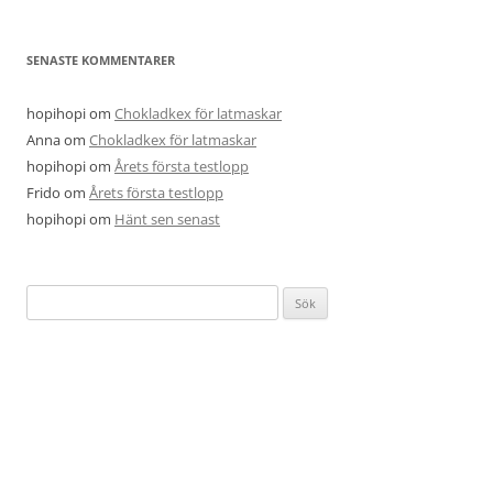
SENASTE KOMMENTARER
hopihopi
om
Chokladkex för latmaskar
Anna
om
Chokladkex för latmaskar
hopihopi
om
Årets första testlopp
Frido
om
Årets första testlopp
hopihopi
om
Hänt sen senast
Sök
efter: