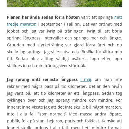
Planen har ända sedan förra hösten
varit att springa
mitt
tredje maraton
i september i Tallinn. Det var ordnat med
jobbet och jag var ivrig på träningen. Ivrig till att börja
springa långpass, intervaller och springa mer och längre.
Grunden med styrketräning var gjord förra året och nu
skulle jag springa. Jag ville satsa och försöka förbättra min
tid. Sedan blev allting väldigt osäkert. Lopp efter lopp
ställdes in och min träningsiver störtdök.
Jag sprang mitt senaste långpass
i maj
, om man inte
räknar med några pass på tio kilometer. Det är den nivån
jag varit på, att tio kilometer är ett långpass. Sedan tog
cyklingen över och jag sprang mindre och mindre. För
innerst inne visste jag att det inte skulle bli något maraton.
Inte i alla fall ”som normalt” Med massa andra löpare,
publik, folk på stan, hejarop, party och folkfest. Kanske att
loppet skulle ordnas i alla fall, men i ett mindre format.