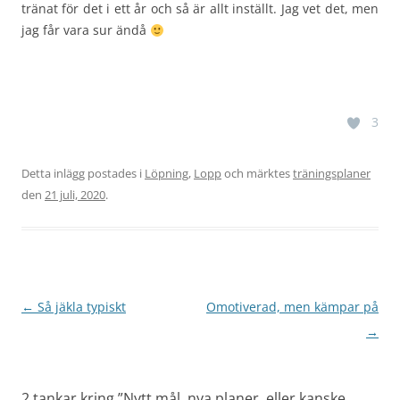
tränat för det i ett år och så är allt inställt. Jag vet det, men
jag får vara sur ändå
3
Detta inlägg postades i
Löpning
,
Lopp
och märktes
träningsplaner
den
21 juli, 2020
.
Inläggsnavigering
←
Så jäkla typiskt
Omotiverad, men kämpar på
→
2 tankar kring ”
Nytt mål, nya planer, eller kanske