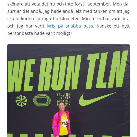
skönare att veta det nu och inte först i september. Men tja,
surt är det ändå. Jag hade ändå lekt med tanken om att jag
skulle kunna springa tio kilometer. Min form har varit bra
och jag har varit
ivrig på snabba pass
. Kanske ett nytt
personbästa hade varit möjligt?