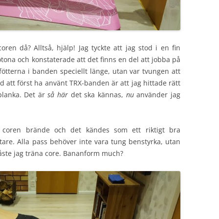
en då? Alltså, hjälp! Jag tyckte att jag stod i en fin
otona och konstaterade att det finns en del att jobba på
ötterna i banden speciellt länge, utan var tvungen att
d att först ha använt TRX-banden är att jag hittade rätt
planka. Det är
så här
det ska kännas,
nu
använder jag
coren brände och det kändes som ett riktigt bra
tare. Alla pass behöver inte vara tung benstyrka, utan
måste jag träna core. Bananform much?