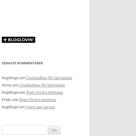
SENASTE KOMMENTARER
hopihopi
om
Chokladkex för latmaskar
Anna
om
Chokladkex för latmaskar
hopihopi
om
Årets första testlopp
Frido
om
Årets första testlopp
hopihopi
om
Hänt sen senast
Sök
efter: