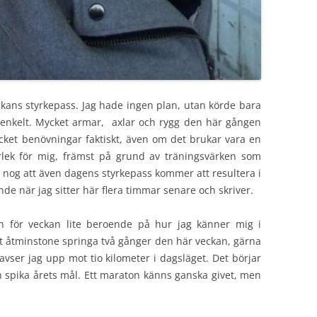
kans styrkepass. Jag hade ingen plan, utan körde bara
t enkelt. Mycket armar, axlar och rygg den här gången
cket benövningar faktiskt, även om det brukar vara en
ärlek för mig, främst på grund av träningsvärken som
 nog att även dagens styrkepass kommer att resultera i
de när jag sitter här flera timmar senare och skriver.
n för veckan lite beroende på hur jag känner mig i
t åtminstone springa två gånger den här veckan, gärna
avser jag upp mot tio kilometer i dagsläget. Det börjar
ch spika årets mål. Ett maraton känns ganska givet, men