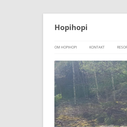
Hoppa
till
innehåll
Hopihopi
OM HOPIHOPI
KONTAKT
RESO