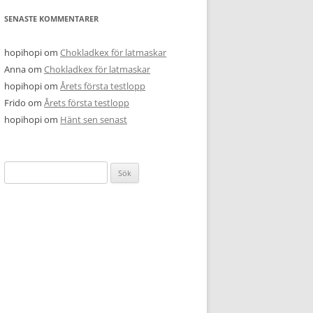
SENASTE KOMMENTARER
hopihopi
om
Chokladkex för latmaskar
Anna
om
Chokladkex för latmaskar
hopihopi
om
Årets första testlopp
Frido
om
Årets första testlopp
hopihopi
om
Hänt sen senast
Sök
efter: