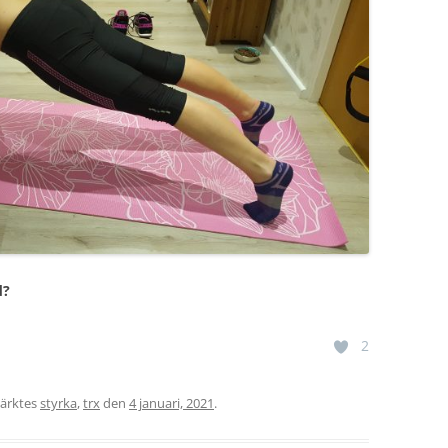
d?
2
ärktes
styrka
,
trx
den
4 januari, 2021
.