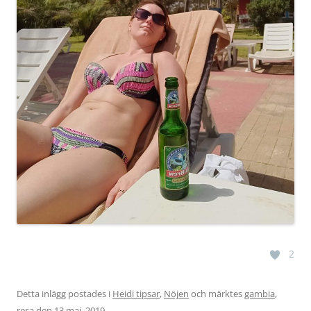
2
Detta inlägg postades i
Heidi tipsar
,
Nöjen
och märktes
gambia
,
resa
den
13 maj, 2019
.