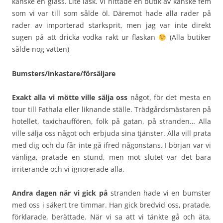
kanske en glass. Lite läsk. Vi hittade en butik av kanske fem
som vi var till som sålde öl. Däremot hade alla rader på
rader av importerad starksprit, men jag var inte direkt
sugen på att dricka vodka rakt ur flaskan
(Alla butiker
sålde nog vatten)
Bumsters/inkastare/försäljare
Exakt alla vi mötte ville sälja oss
något, för det mesta en
tour till Fathala eller liknande ställe. Trädgårdsmästaren på
hotellet, taxichauffören, folk på gatan, på stranden… Alla
ville sälja oss något och erbjuda sina tjänster. Alla vill prata
med dig och du får inte gå ifred någonstans. I början var vi
vänliga, pratade en stund, men mot slutet var det bara
irriterande och vi ignorerade alla.
Andra dagen när vi gick på
stranden hade vi en bumster
med oss i säkert tre timmar. Han gick bredvid oss, pratade,
förklarade, berättade. När vi sa att vi tänkte gå och äta,