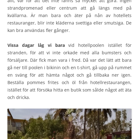
allt, var för att det inte fanns så mycket att göra. Ingen
strandpromenad eller centrum att gå längs med på
kvällarna. Är man bara och äter på nån av hotellets
restauranger, blir inte kläderna svettiga eller smutsiga. De
kan bra användas fler gånger.
Vissa dagar låg vi bara
vid hotellpoolen istället för
stranden, för att vi inte orkade med alla bumsters och
försäljare. Där fick man vara i fred. Då var det lätt att bara
gå ner till poolen i bikinin och en t-shirt, gå upp på rummet
en sväng för att hämta något och gå tillbaka ner igen.
Beställa pommes frites och öl från hotellrestaurangen,
istället för att försöka hitta en butik som sålde något att äta
och dricka.