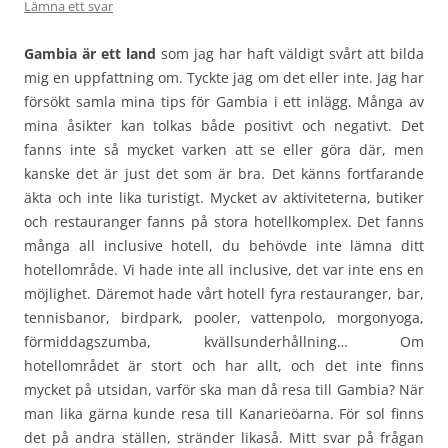
Lämna ett svar
Gambia är ett land
som jag har haft väldigt svårt att bilda
mig en uppfattning om. Tyckte jag om det eller inte. Jag har
försökt samla mina tips för Gambia i ett inlägg. Många av
mina åsikter kan tolkas både positivt och negativt. Det
fanns inte så mycket varken att se eller göra där, men
kanske det är just det som är bra. Det känns fortfarande
äkta och inte lika turistigt. Mycket av aktiviteterna, butiker
och restauranger fanns på stora hotellkomplex. Det fanns
många all inclusive hotell, du behövde inte lämna ditt
hotellområde. Vi hade inte all inclusive, det var inte ens en
möjlighet. Däremot hade vårt hotell fyra restauranger, bar,
tennisbanor, birdpark, pooler, vattenpolo, morgonyoga,
förmiddagszumba, kvällsunderhållning… Om
hotellområdet är stort och har allt, och det inte finns
mycket på utsidan, varför ska man då resa till Gambia? När
man lika gärna kunde resa till Kanarieöarna. För sol finns
det på andra ställen, stränder likaså. Mitt svar på frågan