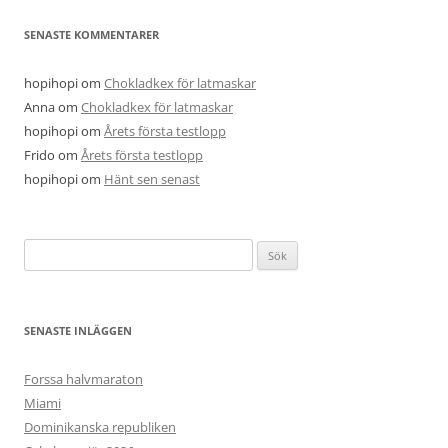
SENASTE KOMMENTARER
hopihopi
om
Chokladkex för latmaskar
Anna
om
Chokladkex för latmaskar
hopihopi
om
Årets första testlopp
Frido
om
Årets första testlopp
hopihopi
om
Hänt sen senast
Sök
efter:
SENASTE INLÄGGEN
Forssa halvmaraton
Miami
Dominikanska republiken