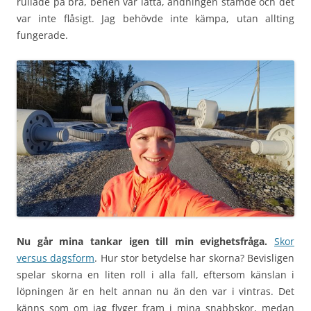
rullade på bra, benen var lätta, andningen stämde och det
var inte flåsigt. Jag behövde inte kämpa, utan allting
fungerade.
Nu går mina tankar igen till min evighetsfråga.
Skor
versus dagsform
. Hur stor betydelse har skorna? Bevisligen
spelar skorna en liten roll i alla fall, eftersom känslan i
löpningen är en helt annan nu än den var i vintras. Det
känns som om jag flyger fram i mina snabbskor, medan