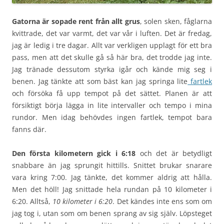
Gatorna är sopade rent från allt grus
, solen sken, fåglarna
kvittrade, det var varmt, det var vår i luften. Det är fredag,
jag är ledig i tre dagar. Allt var verkligen upplagt för ett bra
pass, men att det skulle gå så här bra, det trodde jag inte.
Jag tränade dessutom styrka igår och kände mig seg i
benen. Jag tänkte att som bäst kan jag springa lite
fartlek
och försöka få upp tempot på det sättet. Planen är att
försiktigt börja lägga in lite intervaller och tempo i mina
rundor. Men idag behövdes ingen fartlek, tempot bara
fanns där.
Den första kilometern gick i 6:18
och det är betydligt
snabbare än jag sprungit hittills. Snittet brukar snarare
vara kring 7:00. Jag tänkte, det kommer aldrig att hålla.
Men det höll! Jag snittade hela rundan på 10 kilometer i
6:20. Alltså,
10 kilometer i 6:20
. Det kändes inte ens som om
jag tog i, utan som om benen sprang av sig själv. Löpsteget