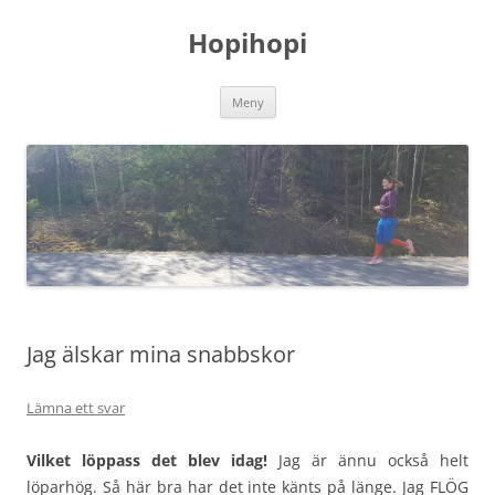
Hoppa
till
Hopihopi
innehåll
Meny
Jag älskar mina snabbskor
Lämna ett svar
Vilket löppass det blev idag!
Jag är ännu också helt
löparhög. Så här bra har det inte känts på länge. Jag FLÖG