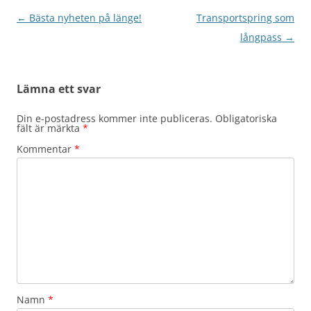
Inläggsnavigering
←
Bästa nyheten på länge!
Transportspring som
långpass
→
Lämna ett svar
Din e-postadress kommer inte publiceras.
Obligatoriska
fält är märkta
*
Kommentar
*
Namn
*