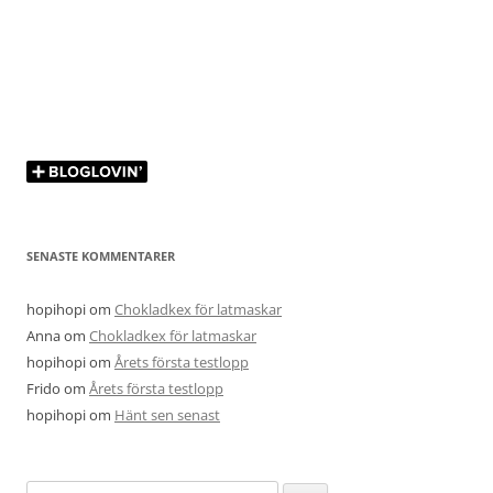
SENASTE KOMMENTARER
hopihopi
om
Chokladkex för latmaskar
Anna
om
Chokladkex för latmaskar
hopihopi
om
Årets första testlopp
Frido
om
Årets första testlopp
hopihopi
om
Hänt sen senast