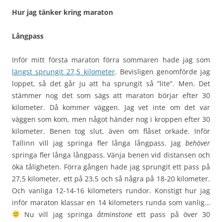
Hur jag tänker kring maraton
Långpass
Inför mitt första maraton förra sommaren hade jag som
längst sprungit 27,5 kilometer
. Bevisligen genomförde jag
loppet, så det går ju att ha sprungit så ”lite”. Men. Det
stämmer nog det som sägs att maraton börjar efter 30
kilometer. Då kommer väggen. Jag vet inte om det var
väggen som kom, men något händer nog i kroppen efter 30
kilometer. Benen tog slut, även om flåset orkade. Inför
Tallinn vill jag springa fler långa långpass. Jag
behöver
springa fler långa långpass. Vänja benen vid distansen och
öka tåligheten. Förra gången hade jag sprungit ett pass på
27,5 kilometer, ett på 23,5 och så några på 18-20 kilometer.
Och vanliga 12-14-16 kilometers rundor. Konstigt hur jag
inför maraton klassar en 14 kilometers runda som vanlig…
Nu vill jag springa
åtminstone
ett pass på över 30