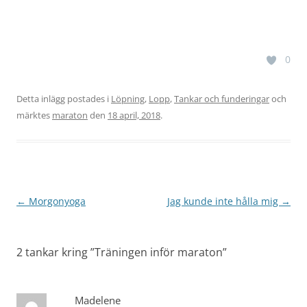
0
Detta inlägg postades i
Löpning
,
Lopp
,
Tankar och funderingar
och
märktes
maraton
den
18 april, 2018
.
Inläggsnavigering
←
Morgonyoga
Jag kunde inte hålla mig
→
2 tankar kring ”
Träningen inför maraton
”
Madelene