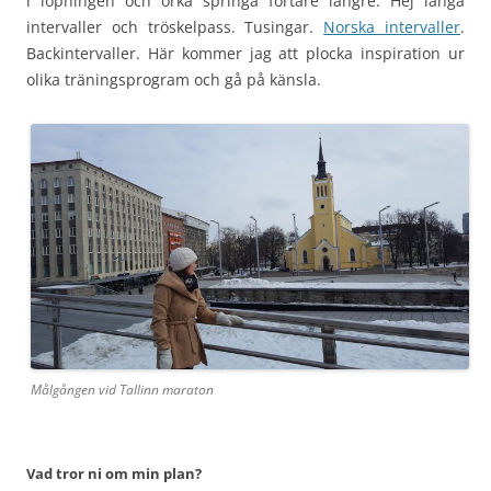
i löpningen och orka springa fortare längre. Hej långa
intervaller och tröskelpass. Tusingar.
Norska intervaller
.
Backintervaller. Här kommer jag att plocka inspiration ur
olika träningsprogram och gå på känsla.
Målgången vid Tallinn maraton
Vad tror ni om min plan?