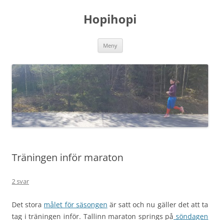
Hoppa
till
Hopihopi
innehåll
Meny
Träningen inför maraton
2 svar
Det stora
målet för säsongen
är satt och nu gäller det att ta
tag i träningen inför. Tallinn maraton springs på
söndagen