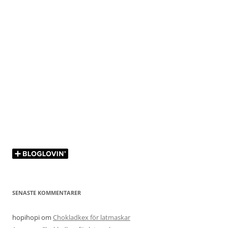
SENASTE KOMMENTARER
hopihopi
om
Chokladkex för latmaskar