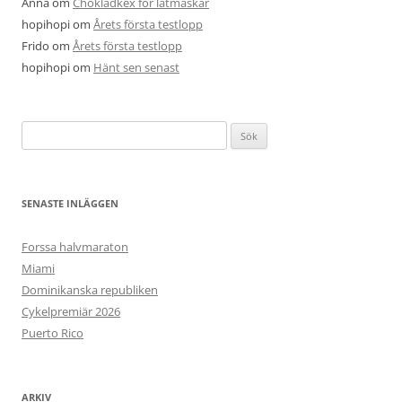
Anna
om
Chokladkex för latmaskar
hopihopi
om
Årets första testlopp
Frido
om
Årets första testlopp
hopihopi
om
Hänt sen senast
Sök
efter:
SENASTE INLÄGGEN
Forssa halvmaraton
Miami
Dominikanska republiken
Cykelpremiär 2026
Puerto Rico
ARKIV