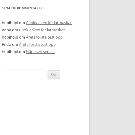
SENASTE KOMMENTARER
hopihopi
om
Chokladkex för latmaskar
Anna
om
Chokladkex för latmaskar
hopihopi
om
Årets första testlopp
Frido
om
Årets första testlopp
hopihopi
om
Hänt sen senast
Sök
efter: