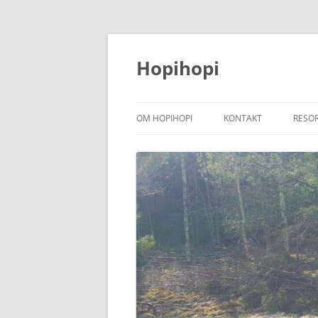
Hoppa
till
innehåll
Hopihopi
OM HOPIHOPI
KONTAKT
RESO