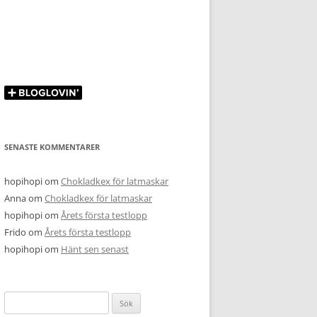
SENASTE KOMMENTARER
hopihopi
om
Chokladkex för latmaskar
Anna
om
Chokladkex för latmaskar
hopihopi
om
Årets första testlopp
Frido
om
Årets första testlopp
hopihopi
om
Hänt sen senast
Sök
efter: