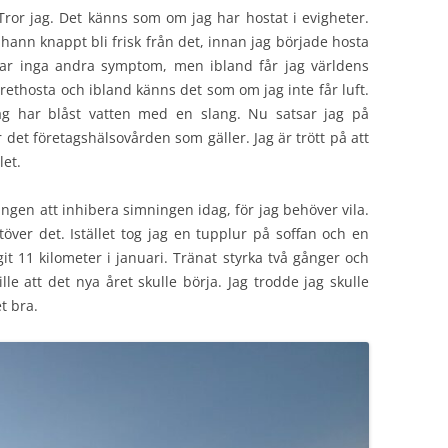
ror jag. Det känns som om jag har hostat i evigheter.
g hann knappt bli frisk från det, innan jag började hosta
har inga andra symptom, men ibland får jag världens
 rethosta och ibland känns det som om jag inte får luft.
 Jag har blåst vatten med en slang. Nu satsar jag på
r det företagshälsovården som gäller. Jag är trött på att
let.
vungen att inhibera simningen idag, för jag behöver vila.
över det. Istället tog jag en tupplur på soffan och en
it 11 kilometer i januari. Tränat styrka två gånger och
lle att det nya året skulle börja. Jag trodde jag skulle
t bra.