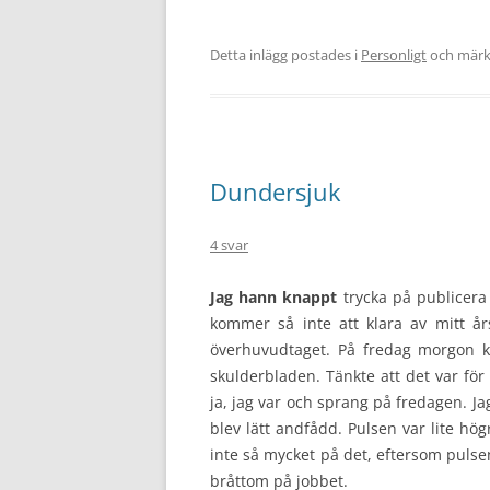
Detta inlägg postades i
Personligt
och mär
Dundersjuk
4 svar
Jag hann knappt
trycka på publicer
kommer så inte att klara av mitt år
överhuvudtaget. På fredag morgon kä
skulderbladen. Tänkte att det var för 
ja, jag var och sprang på fredagen. J
blev lätt andfådd. Pulsen var lite hö
inte så mycket på det, eftersom pulsen
bråttom på jobbet.