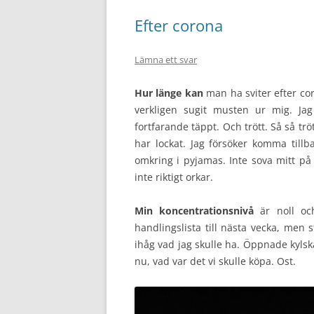
Efter corona
Lämna ett svar
Hur länge kan
man ha sviter efter coro
verkligen sugit musten ur mig. Ja
fortfarande täppt. Och trött. Så så tr
har lockat. Jag försöker komma tillb
omkring i pyjamas. Inte sova mitt på 
inte riktigt orkar.
Min koncentrationsnivå
är noll och
handlingslista till nästa vecka, men 
ihåg vad jag skulle ha. Öppnade kylskå
nu, vad var det vi skulle köpa. Ost.