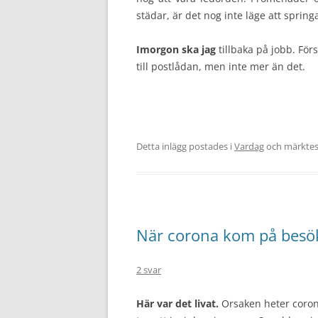
städar, är det nog inte läge att spring
Imorgon ska jag
tillbaka på jobb. För
till postlådan, men inte mer än det.
Detta inlägg postades i
Vardag
och märkte
När corona kom på besö
2 svar
Här var det livat.
Orsaken heter corona