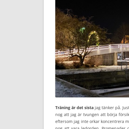
Träning är det sista
jag tänker på. Jus
nog att jag är tvungen att börja försi
eftersom jag inte orkar koncentrera mi
nog att vara ledorden. Promenader o