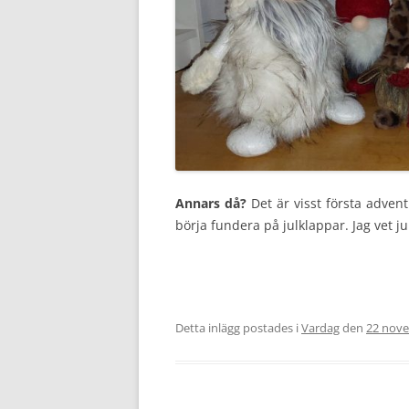
Annars då?
Det är visst första adven
börja fundera på julklappar. Jag vet j
Detta inlägg postades i
Vardag
den
22 nove