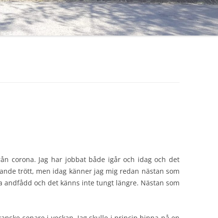
ån corona. Jag har jobbat både igår och idag och det
farande trött, men idag känner jag mig redan nästan som
e lika andfådd och det känns inte tungt längre. Nästan som
nske senare i veckan. Jag skulle i princip hinna på en