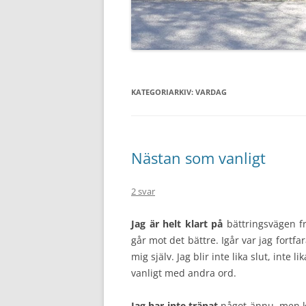
KATEGORIARKIV:
VARDAG
Nästan som vanligt
2 svar
Jag är helt klart på
bättringsvägen fr
går mot det bättre. Igår var jag fort
mig själv. Jag blir inte lika slut, int
vanligt med andra ord.
Jag har inte tränat
något ännu, men ka