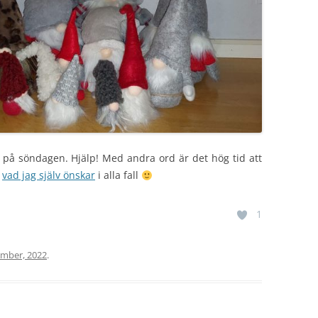
t på söndagen. Hjälp! Med andra ord är det hög tid att
u
vad jag själv önskar
i alla fall
1
mber, 2022
.