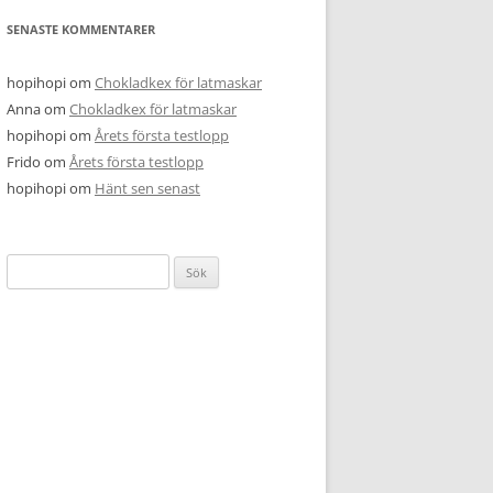
SENASTE KOMMENTARER
hopihopi
om
Chokladkex för latmaskar
Anna
om
Chokladkex för latmaskar
hopihopi
om
Årets första testlopp
Frido
om
Årets första testlopp
hopihopi
om
Hänt sen senast
Sök
efter: