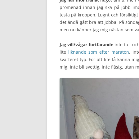
promenad innan jag ska på jobb imorg
testa på kroppen. Lugnt och försiktig
det ändå gått bra att jobba. På sönda
men nu känner jag mig nästan som van
Jag vill/vågar fortfarande
inte ta i o
lite
liknande som efter maraton
. In
kvarteret typ. För att lite få känna m
mig. Inte bli svettig, inte flåsig, uta