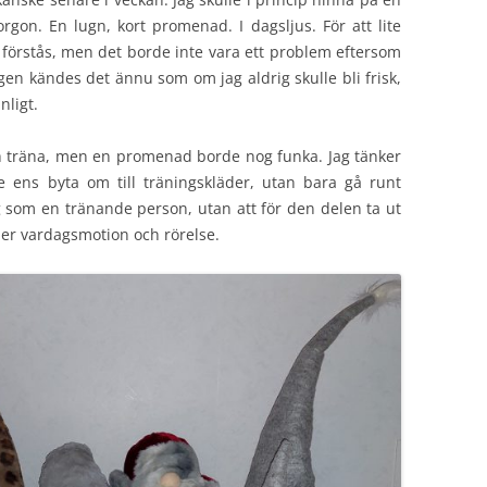
on. En lugn, kort promenad. I dagsljus. För att lite
t förstås, men det borde inte vara ett problem eftersom
gen kändes det ännu som om jag aldrig skulle bli frisk,
ligt.
ch träna, men en promenad borde nog funka. Jag tänker
te ens byta om till träningskläder, utan bara gå runt
ig som en tränande person, utan att för den delen ta ut
n mer vardagsmotion och rörelse.