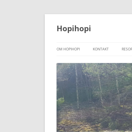
Hoppa
till
innehåll
Hopihopi
OM HOPIHOPI
KONTAKT
RESO