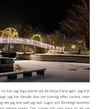
t nu har jag inga planer på att börja träna igen. Jag tror
ktigt. Jag har försökt läsa om träning efter corona, men
g vet jag inte vad jag läst. Lugnt och försiktigt kommer
ch lättare styrka. Om pulsen går upp bara av att jag