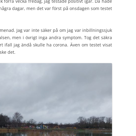
uk förra vecka fredag, jag testade positivt igår. Då hade
i några dagar, men det var först på onsdagen som testet
enad. Jag var inte säker på om jag var inbillningssjuk
 i halsen, men i övrigt inga andra symptom. Tog det säkra
t ifall jag ändå skulle ha corona. Även om testet visat
ske det.