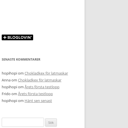
SENASTE KOMMENTARER
hopihopi
om
Chokladkex för latmaskar
Anna
om
Chokladkex för latmaskar
hopihopi
om
Årets första testlopp
Frido
om
Årets första testlopp
hopihopi
om
Hänt sen senast
Sök
efter: